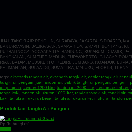
JUAL TANGKI AIR PENGUIN, SURABAYA, JAKARTA, SIDOARJO, 
BANJARMASIN, BALIKPAPAN, SAMARINDA, SAMPIT, BONTANG, KU
PURBALINGGA, YOGYAKARTA, BANDUNG, SUKABUMI, CIAMIS, PAL
BANGKALAN, SUMENEP, MADIUN, PURWOKERTO, CILACAP, DOMPU,
RIAU, BATAM, MOJOKERTO, KEDIRI, JOMBANG, NGANJUK, LUMAJA
KALIMANTAN, SULAWESI, SUMATERA, MALUKU, FLORES, TERNATE,
tags:
aksesoris tandon air
,
aksesoris tangki air
,
dealer tangki air pengu
tangki air penguin
,
jual tandon air
,
pabrik tangki air penguin
,
penguin
,
p
air penguin
,
tandon 1200 liter
,
tandon air 2000 liter
,
tandon air bahan pl
tanpa kaki
,
tandon air ukuran 1000 liter
,
tandon tangki air
,
tangki air
,
ta
kaki
,
tangki air ukuran besar
,
tangki air ukuran kecil
,
ukuran tandon pe
Produk lain Tangki Air Penguin
Rp (hubungi cs)
Detail