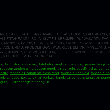
MALANG, TANGERANG, BANYUWANGI, BEKASI, BOGOR, PALEMBANG
TAI KERTANEGARA, SOLO, KLATEN, KEBUMEN, PURWAKARTA, PACI
U, MANADO, PAPUA, FLORES, KUPANG, PALANGKARAYA, PONTIAN
 ACEH, RIAU, PROBOLINGGO, PASURUAN, BLITAR, MAGELANG, A
NG, JEMBER, CILACAP, CILEGON, TEGAL, PEMALANG, LAMONGAN, 
 NTT, NTB, TIMIKA, INDONESIA
in
,
distributor tandon air
,
distributor tangki air penguin
,
gambar tangki a
rodusen tandon air
,
produsen tangki air penguin
,
spesifikasi tandon p
astik
,
tandon air bahan stainless steel
,
tandon air berkaki
,
tandon air b
ngki air 3000 liter
,
tangki air berkaki
,
tangki air penguin
,
tangki air pen
nguin
,
ukuran tangki air penguin