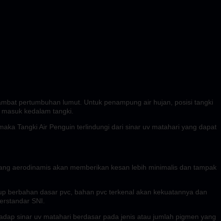
ghambat pertumbuhan lumut. Untuk penampung air hujan, posisi tangki
t masuk kedalam tangki.
maka Tangki Air Penguin terlindungi dari sinar uv matahari yang dapat
 yang aerodinamis akan memberikan kesan lebih minimalis dan tampak
up berbahan dasar pvc, bahan pvc terkenal akan kekuatannya dan
erstandar SNI.
adap sinar uv matahari berdasar pada jenis atau jumlah pigmen yang