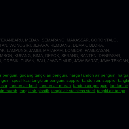
, PEKANBARU, MEDAN, SEMARANG, MAKASSAR, GORONTALO,
TAN, WONOGIRI, JEPARA, REMBANG, DEMAK, BLORA,
AK, LAMPUNG, JAMBI, MATARAM, LOMBOK, PAMEKASAN,
MBON, KUPANG, BIMA, DEPOK, SERANG, BANTEN, DENPASAR,
GRESIK, TUBAN, BALI, JAWA TIMUR, JAWA BARAT, JAWA TENGAH,
ir penguin
,
gudang tangki air penguin
,
harga tandon air penguin
,
harga
enguin
,
spesifikasi tangki air penguin
,
supplier tandon air
,
supplier tangki
esar
,
tandon air kecil
,
tandon air murah
,
tandon air penguin
,
tandon air
guin murah
,
tangki air plastik
,
tangki air stainless steel
,
tangki air tanpa