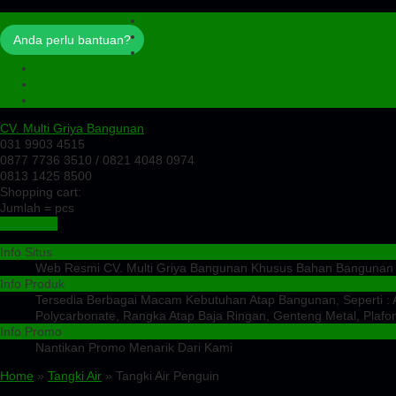
Profil
Artikel
Anda perlu bantuan?
Cek Ongkir
Cek Resi
Testimoni
Kontak
CV. Multi Griya Bangunan
031 9903 4515
0877 7736 3510 / 0821 4048 0974
0813 1425 8500
Shopping cart:
Jumlah =
pcs
Keranjang
Info Situs
Web Resmi CV. Multi Griya Bangunan Khusus Bahan Bangunan
Info Produk
Tersedia Berbagai Macam Kebutuhan Atap Bangunan, Seperti : At
Polycarbonate, Rangka Atap Baja Ringan, Genteng Metal, Plafon
Info Promo
Nantikan Promo Menarik Dari Kami
Home
»
Tangki Air
» Tangki Air Penguin