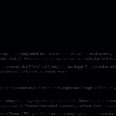
 tutup ergonomis yang kokoh dan tidak tembus cahaya, hal ini akan men
 pada Tangki Air Penguin untuk memastikan sampah pada atap tidak iku
 dan bersertifikat FDA (Food Grade) kualitas tinggi. Dengan bahan ini 
 pecah dan mengakibatkan perubahan warna.
ung air dan bahan kimia. Dimana pada bagian atas Tangki Air Penguin
n ruang tampung yang lebih lega. Aksesoris bulkhead dan plug penut
awaan Tangki Air Penguin yang sudah disesuaikan dengan ukuran pipa b
tion Factor (LEF), yaitu faktor terhadap perpanjangan ketahanan terh