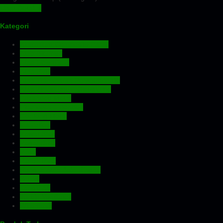
Lihat Detail »
Kategori
Aluminium Composite Panel
Atap Bitumen
Atap Fiberglass
Atap PVC
Atap Transparan Polycarbonate
Atap Zincalume – Galvalume
Expanded Metal
Floordeck – Bondek
Genteng Metal
Insulation
Kawat Silet
Pagar BRC
Pintu
Plafon PVC
Rangka Atap Baja Ringan
Screw
Tangki Air
Turbin Ventilator
Wiremesh