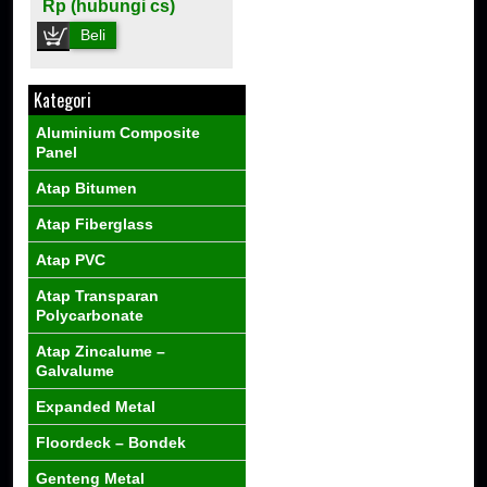
Rp (hubungi cs)
Beli
Kategori
Aluminium Composite
Panel
Atap Bitumen
Atap Fiberglass
Atap PVC
Atap Transparan
Polycarbonate
Atap Zincalume –
Galvalume
Expanded Metal
Floordeck – Bondek
Genteng Metal