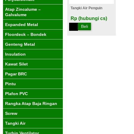
Tangki Air Penguin
Atap Zincalume –
Galvalume
Rp (hubungi cs)
Expanded Metal
Beli
Floordeck – Bondek
Genteng Metal
Insulation
Kawat Silet
Pagar BRC
Pintu
Plafon PVC
Rangka Atap Baja Ringan
Screw
Tangki Air
Turbin Ventilator