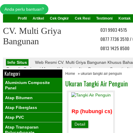
Anda perlu bantuan?
Profil
Artikel
Cek Ongkir
Cek Resi
Testimoni
Kontak
CV. Multi Griya
031 9903 4515
0877 7736 3510 /
Bangunan
0813 1425 8500
Info Situs
Web Resmi CV. Multi Griya Bangunan Khusus Bah
Tersedia Berbagai Macam Kebutuhan Atap Bangunan, Seperti : Atap 
Kategori
Home
» ukuran tangki air penguin
Atap Galvalume, Atap Fiberglass, Atap PVC, Atap Transparan, Ata
PVC, Dll.
Ukuran Tangki Air Penguin
Aluminium Composite
Info Promo
Nantikan Promo Menarik Dari Kami
Panel
Atap Bitumen
Atap Fiberglass
Rp (hubungi cs)
Atap PVC
Detail
Atap Transparan
Polycarbonate