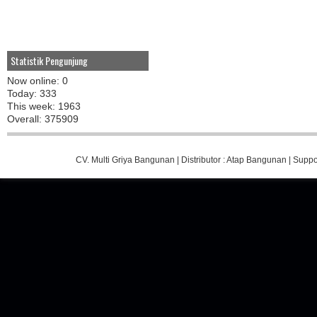
Statistik Pengunjung
Now online: 0
Today: 333
This week: 1963
Overall: 375909
CV. Multi Griya Bangunan
| Distributor :
Atap Bangunan
| Suppo