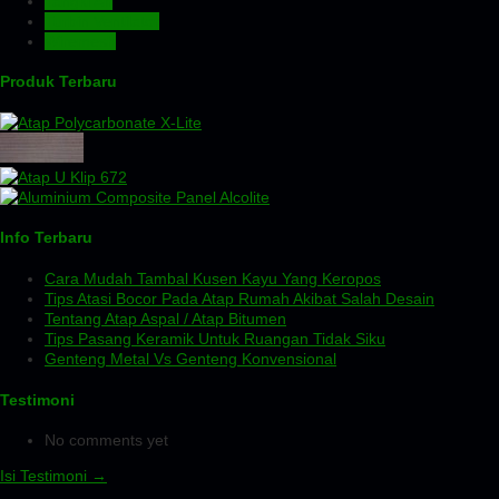
Tangki Air
Turbin Ventilator
Wiremesh
Produk Terbaru
Info Terbaru
Cara Mudah Tambal Kusen Kayu Yang Keropos
Tips Atasi Bocor Pada Atap Rumah Akibat Salah Desain
Tentang Atap Aspal / Atap Bitumen
Tips Pasang Keramik Untuk Ruangan Tidak Siku
Genteng Metal Vs Genteng Konvensional
Testimoni
No comments yet
Isi Testimoni →