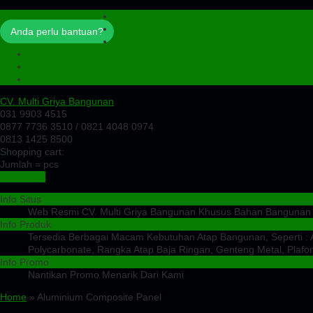
Profil
Artikel
Anda perlu bantuan?
Cek Ongkir
Cek Resi
Testimoni
Kontak
CV. Multi Griya Bangunan
031 9903 4515
0877 7736 3510 / 0821 4048 0974
0813 1425 8500
Shopping cart:
Jumlah =
pcs
Keranjang
Info Situs
Web Resmi CV. Multi Griya Bangunan Khusus Bahan Bangunan
Info Produk
Tersedia Berbagai Macam Kebutuhan Atap Bangunan, Seperti : At
Polycarbonate, Rangka Atap Baja Ringan, Genteng Metal, Plafon
Info Promo
Nantikan Promo Menarik Dari Kami
Home
» Aluminium Composite Panel