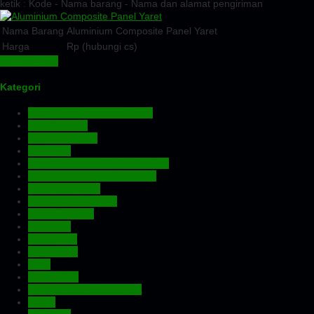
ketik : Kode - Nama barang - Nama dan alamat pengiriman
Nama Barang
Aluminium Composite Panel Yaret
Harga
Rp (hubungi cs)
Lihat Detail »
Kategori
Aluminium Composite Panel
Atap Bitumen
Atap Fiberglass
Atap PVC
Atap Transparan Polycarbonate
Atap Zincalume – Galvalume
Expanded Metal
Floordeck – Bondek
Genteng Metal
Insulation
Kawat Silet
Pagar BRC
Pintu
Plafon PVC
Rangka Atap Baja Ringan
Screw