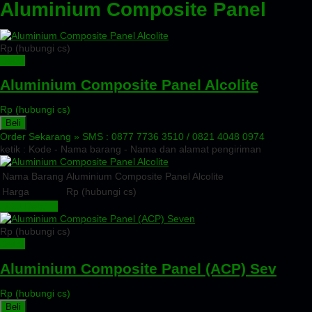
Aluminium Composite Panel
Rp (hubungi cs)
Detail
Aluminium Composite Panel Alcolite
Rp (hubungi cs)
Beli
Order Sekarang »
SMS : 0877 7736 3510 / 0821 4048 0974
ketik : Kode - Nama barang - Nama dan alamat pengiriman
Nama Barang
Aluminium Composite Panel Alcolite
Harga
Rp (hubungi cs)
Lihat Detail »
Rp (hubungi cs)
Detail
Aluminium Composite Panel (ACP) Sev
Rp (hubungi cs)
Beli