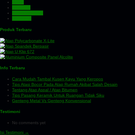
Screw
Tangki Air
Turbin Ventilator
Wiremesh
Produk Terbaru
Info Terbaru
Cara Mudah Tambal Kusen Kayu Yang Keropos
Tips Atasi Bocor Pada Atap Rumah Akibat Salah Desain
Tentang Atap Aspal / Atap Bitumen
Tips Pasang Keramik Untuk Ruangan Tidak Siku
Genteng Metal Vs Genteng Konvensional
Testimoni
No comments yet
Isi Testimoni →