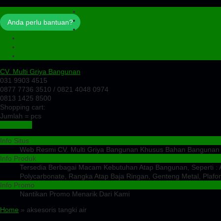
Profil
Artikel
Anda perlu bantuan?
Cek Ongkir
Cek Resi
Testimoni
Kontak
CV. Multi Griya Bangunan
031 9903 4515
0877 7736 3510 / 0821 4048 0974
0813 1425 8500
Shopping cart:
Jumlah =
pcs
Keranjang
Info Situs
Web Resmi CV. Multi Griya Bangunan Khusus Bahan Bangunan
Info Produk
Tersedia Berbagai Macam Kebutuhan Atap Bangunan, Seperti : At
Polycarbonate, Rangka Atap Baja Ringan, Genteng Metal, Plafon
Info Promo
Nantikan Promo Menarik Dari Kami
Home
» aksesoris tangki air