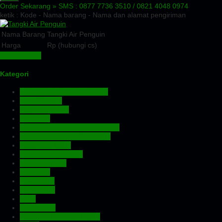
Order Sekarang »
SMS : 0877 7736 3510 / 0821 4048 0974
ketik : Kode - Nama barang - Nama dan alamat pengiriman
Nama Barang
Tangki Air Penguin
Harga
Rp (hubungi cs)
Lihat Detail »
Kategori
Aluminium Composite Panel
Atap Bitumen
Atap Fiberglass
Atap PVC
Atap Transparan Polycarbonate
Atap Zincalume – Galvalume
Expanded Metal
Floordeck – Bondek
Genteng Metal
Insulation
Kawat Silet
Pagar BRC
Pintu
Plafon PVC
Rangka Atap Baja Ringan