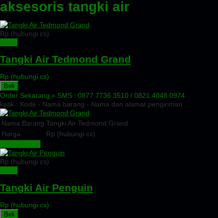
aksesoris tangki air
Rp (hubungi cs)
Detail
Tangki Air Tedmond Grand
Rp (hubungi cs)
Beli
Order Sekarang »
SMS : 0877 7736 3510 / 0821 4048 0974
ketik : Kode - Nama barang - Nama dan alamat pengiriman
Nama Barang
Tangki Air Tedmond Grand
Harga
Rp (hubungi cs)
Lihat Detail »
Rp (hubungi cs)
Detail
Tangki Air Penguin
Rp (hubungi cs)
Beli