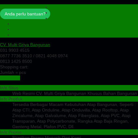
Profil
Artikel
Anda perlu bantuan?
Cek Ongkir
Cek Resi
Testimoni
Kontak
CV. Multi Griya Bangunan
031 9903 4515
0877 7736 3510 / 0821 4048 0974
0813 1425 8500
Shopping cart:
Jumlah =
pcs
Keranjang
Info Situs
Web Resmi CV. Multi Griya Bangunan Khusus Bahan Bangunan
Info Produk
Tersedia Berbagai Macam Kebutuhan Atap Bangunan, Seperti :
Atap CTI, Atap Onduline, Atap Onduvilla, Atap Rooftop, Atap
Zincalume, Atap Galvalume, Atap Fiberglass, Atap PVC, Atap
Transparan, Atap Polycarbonate, Rangka Atap Baja Ringan,
Genteng Metal, Plafon PVC, Dll.
Info Promo
Nantikan Promo Menarik Dari Kami