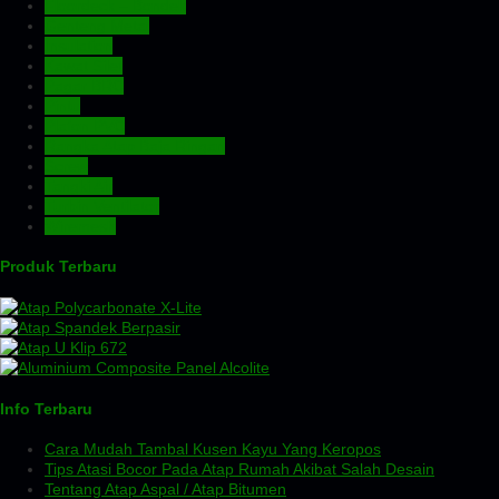
Floordeck – Bondek
Genteng Metal
Insulation
Kawat Silet
Pagar BRC
Pintu
Plafon PVC
Rangka Atap Baja Ringan
Screw
Tangki Air
Turbin Ventilator
Wiremesh
Produk Terbaru
Info Terbaru
Cara Mudah Tambal Kusen Kayu Yang Keropos
Tips Atasi Bocor Pada Atap Rumah Akibat Salah Desain
Tentang Atap Aspal / Atap Bitumen