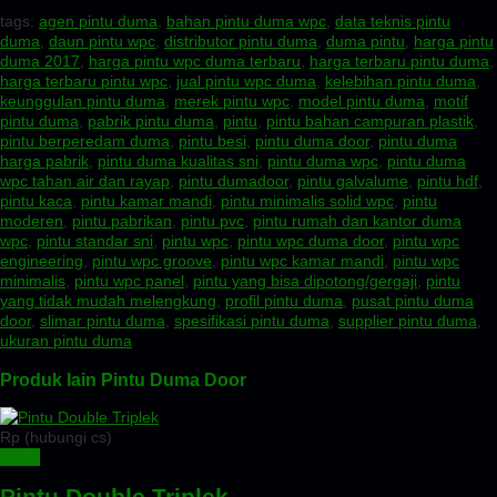
tags:
agen pintu duma
,
bahan pintu duma wpc
,
data teknis pintu
duma
,
daun pintu wpc
,
distributor pintu duma
,
duma pintu
,
harga pintu
duma 2017
,
harga pintu wpc duma terbaru
,
harga terbaru pintu duma
,
harga terbaru pintu wpc
,
jual pintu wpc duma
,
kelebihan pintu duma
,
keunggulan pintu duma
,
merek pintu wpc
,
model pintu duma
,
motif
pintu duma
,
pabrik pintu duma
,
pintu
,
pintu bahan campuran plastik
,
pintu berperedam duma
,
pintu besi
,
pintu duma door
,
pintu duma
harga pabrik
,
pintu duma kualitas sni
,
pintu duma wpc
,
pintu duma
wpc tahan air dan rayap
,
pintu dumadoor
,
pintu galvalume
,
pintu hdf
,
pintu kaca
,
pintu kamar mandi
,
pintu minimalis solid wpc
,
pintu
moderen
,
pintu pabrikan
,
pintu pvc
,
pintu rumah dan kantor duma
wpc
,
pintu standar sni
,
pintu wpc
,
pintu wpc duma door
,
pintu wpc
engineering
,
pintu wpc groove
,
pintu wpc kamar mandi
,
pintu wpc
minimalis
,
pintu wpc panel
,
pintu yang bisa dipotong/gergaji
,
pintu
yang tidak mudah melengkung
,
profil pintu duma
,
pusat pintu duma
door
,
slimar pintu duma
,
spesifikasi pintu duma
,
supplier pintu duma
,
ukuran pintu duma
Produk lain Pintu Duma Door
Rp (hubungi cs)
Detail
Pintu Double Triplek