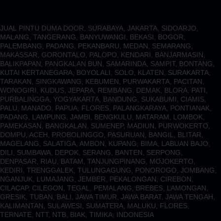
JUAL PINTU DUMA DOOR, SURABAYA, JAKARTA, SIDOARJO,
MALANG, TANGERANG, BANYUWANGI, BEKASI, BOGOR,
PALEMBANG, PADANG, PEKANBARU, MEDAN, SEMARANG,
MAKASSAR, GORONTALO, PALOPO, KENDARI, BANJARMASIN,
BALIKPAPAN, PANGKALAN BUN, SAMARINDA, SAMPIT, BONTANG,
KUTAI KERTANEGARA, BOYOLALI, SOLO, KLATEN, SURAKARTA,
TARAKAN, SINGKAWANG, KEBUMEN, PURWAKARTA, PACITAN,
WONOGIRI, KUDUS, JEPARA, REMBANG, DEMAK, BLORA, PATI,
PURBALINGGA, YOGYAKARTA, BANDUNG, SUKABUMI, CIAMIS,
PALU, MANADO, PAPUA, FLORES, PALANGKARAYA, PONTIANAK,
PADANG, LAMPUNG, JAMBI, BENGKULU, MATARAM, LOMBOK,
PAMEKASAN, BANGKALAN, SUMENEP, MADIUN, PURWOKERTO,
DOMPU, ACEH, PROBOLINGGO, PASURUAN, BANGIL, BLITAR,
MAGELANG, SALATIGA, AMBON, KUPANG, BIMA, LABUAN BAJO,
DILI, SUMBAWA, DEPOK, SERANG, BANTEN, SERPONG,
DENPASAR, RIAU, BATAM, TANJUNGPINANG, MOJOKERTO,
KEDIRI, TRENGGALEK, TULUNGAGUNG, PONOROGO, JOMBANG,
NGANJUK, LUMAJANG, JEMBER, PEKALONGAN, CIREBON,
CILACAP, CILEGON, TEGAL, PEMALANG, BREBES, LAMONGAN,
GRESIK, TUBAN, BALI, JAWA TIMUR, JAWA BARAT, JAWA TENGAH,
KALIMANTAN, SULAWESI, SUMATERA, MALUKU, FLORES,
TERNATE, NTT, NTB, BIAK, TIMIKA, INDONESIA