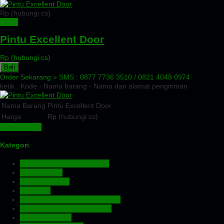
Rp (hubungi cs)
Detail
Pintu Excellent Door
Rp (hubungi cs)
Beli
Order Sekarang »
SMS : 0877 7736 3510 / 0821 4048 0974
ketik : Kode - Nama barang - Nama dan alamat pengiriman
Nama Barang
Pintu Excellent Door
Harga
Rp (hubungi cs)
Lihat Detail »
Kategori
Aluminium Composite Panel
Atap Bitumen
Atap Fiberglass
Atap PVC
Atap Transparan Polycarbonate
Atap Zincalume – Galvalume
Expanded Metal