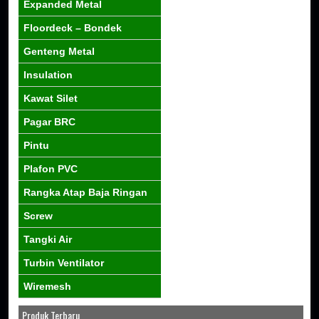
Expanded Metal
Floordeck – Bondek
Genteng Metal
Insulation
Kawat Silet
Pagar BRC
Pintu
Plafon PVC
Rangka Atap Baja Ringan
Screw
Tangki Air
Turbin Ventilator
Wiremesh
Produk Terbaru