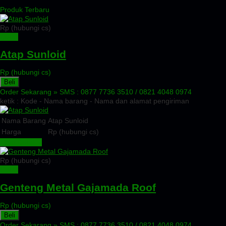
Produk Terbaru
Rp (hubungi cs)
Detail
Atap Sunloid
Rp (hubungi cs)
Beli
Order Sekarang »
SMS : 0877 7736 3510 / 0821 4048 0974
ketik : Kode - Nama barang - Nama dan alamat pengiriman
Nama Barang
Atap Sunloid
Harga
Rp (hubungi cs)
Lihat Detail »
Rp (hubungi cs)
Detail
Genteng Metal Gajamada Roof
Rp (hubungi cs)
Beli
Order Sekarang »
SMS : 0877 7736 3510 / 0821 4048 0974