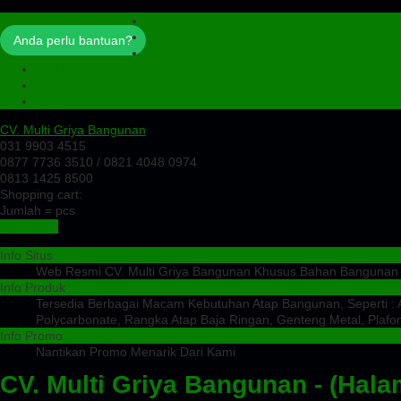
Profil
Artikel
Anda perlu bantuan?
Cek Ongkir
Cek Resi
Testimoni
Kontak
CV. Multi Griya Bangunan
031 9903 4515
0877 7736 3510 / 0821 4048 0974
0813 1425 8500
Shopping cart:
Jumlah =
pcs
Keranjang
Info Situs
Web Resmi CV. Multi Griya Bangunan Khusus Bahan Bangunan
Info Produk
Tersedia Berbagai Macam Kebutuhan Atap Bangunan, Seperti : At
Polycarbonate, Rangka Atap Baja Ringan, Genteng Metal, Plafon
Info Promo
Nantikan Promo Menarik Dari Kami
CV. Multi Griya Bangunan - (Hala