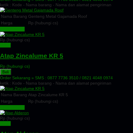
ketik : Kode - Nama barang - Nama dan alamat pengiriman
Nama Barang
Genteng Metal Gajamada Roof
Harga
Rp (hubungi cs)
Lihat Detail »
Rp (hubungi cs)
Detail
Atap Zincalume KR 5
Rp (hubungi cs)
Beli
Order Sekarang »
SMS : 0877 7736 3510 / 0821 4048 0974
ketik : Kode - Nama barang - Nama dan alamat pengiriman
Nama Barang
Atap Zincalume KR 5
Harga
Rp (hubungi cs)
Lihat Detail »
Rp (hubungi cs)
Detail