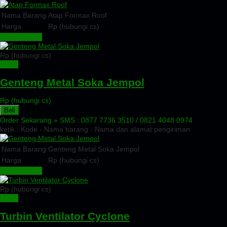
Nama Barang
Atap Formax Roof
Harga
Rp (hubungi cs)
Lihat Detail »
Rp (hubungi cs)
Detail
Genteng Metal Soka Jempol
Rp (hubungi cs)
Beli
Order Sekarang »
SMS : 0877 7736 3510 / 0821 4048 0974
ketik : Kode - Nama barang - Nama dan alamat pengiriman
Nama Barang
Genteng Metal Soka Jempol
Harga
Rp (hubungi cs)
Lihat Detail »
Rp (hubungi cs)
Detail
Turbin Ventilator Cyclone