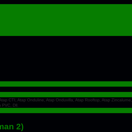
ap CTI, Atap Onduline, Atap Onduvilla, Atap Rooftop, Atap Zincalume,
 PVC, Dll.
man 2)