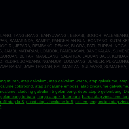
 MALANG, TANGERANG, BANYUWANGI, BEKASI, BOGOR, PALEMBAN
AN, SAMARINDA, SAMPIT, PANGKALAN BUN, BONTANG, KUTAI KE
GIRI, JEPARA, REMBANG, DEMAK, BLORA, PATI, PURBALINGGA,
NG, JAMBI, MATARAM, LOMBOK, PAMEKASAN, BANGKALAN, SUME
URUAN, BLITAR, MAGELANG, SALATIGA, LABUAN BAJO, KENDARI,
, KEDIRI, JOMBANG, NGANJUK, LUMAJANG, JEMBER, PEKALONGA
AWA BARAT, JAWA TENGAH, KALIMANTAN, SULAWESI, SUMATERA, M
ang murah
,
atap galvalum
,
atap galvalum warna
,
atap galvalume
,
atap
ncalume colorbond
,
atap zincalume emboss
,
atap zincalume galvalume
incalume
,
cladding galvalum 5 gelombang
,
depo atap 5 gelombang
,
Di
 gelombang terbaru
,
harga atap kr 5 terbaru
,
harga atap zincalume ter
rofil atap kr 5
,
pusat atap zincalume kr 5
,
sistem penguncian atap zinc
5