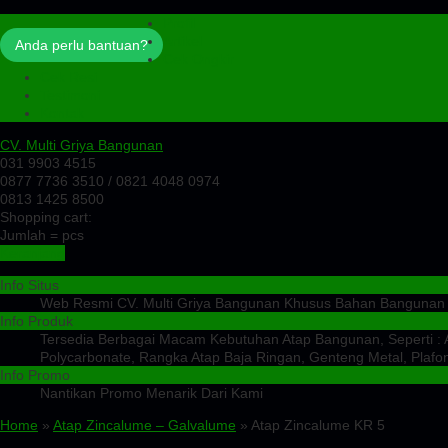
Profil
Artikel
Anda perlu bantuan?
Cek Ongkir
Cek Resi
Testimoni
Kontak
CV. Multi Griya Bangunan
031 9903 4515
0877 7736 3510 / 0821 4048 0974
0813 1425 8500
Shopping cart:
Jumlah =
pcs
Keranjang
Info Situs
Web Resmi CV. Multi Griya Bangunan Khusus Bahan Bangunan
Info Produk
Tersedia Berbagai Macam Kebutuhan Atap Bangunan, Seperti : At
Polycarbonate, Rangka Atap Baja Ringan, Genteng Metal, Plafon
Info Promo
Nantikan Promo Menarik Dari Kami
Home
»
Atap Zincalume – Galvalume
» Atap Zincalume KR 5