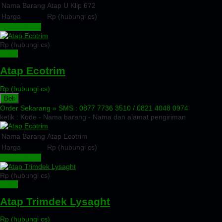
Nama Barang
Atap U Klip 672
Harga
Rp (hubungi cs)
Lihat Detail »
Rp (hubungi cs)
Detail
Atap Ecotrim
Rp (hubungi cs)
Beli
Order Sekarang »
SMS : 0877 7736 3510 / 0821 4048 0974
ketik : Kode - Nama barang - Nama dan alamat pengiriman
Nama Barang
Atap Ecotrim
Harga
Rp (hubungi cs)
Lihat Detail »
Rp (hubungi cs)
Detail
Atap Trimdek Lysaght
Rp (hubungi cs)