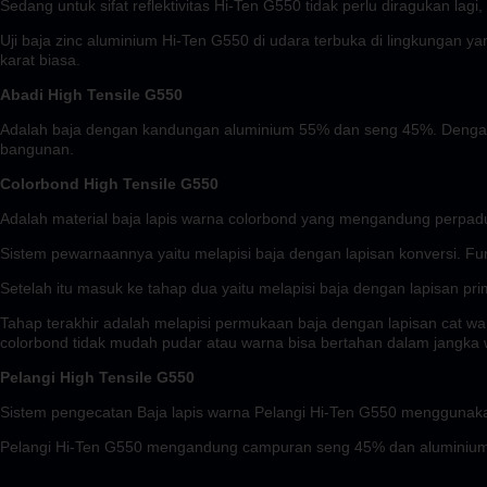
Sedang untuk sifat reflektivitas Hi-Ten G550 tidak perlu diragukan la
Uji baja zinc aluminium Hi-Ten G550 di udara terbuka di lingkungan yan
karat biasa.
Abadi High Tensile G550
Adalah baja dengan kandungan aluminium 55% dan seng 45%. Dengan p
bangunan.
Colorbond High Tensile G550
Adalah material baja lapis warna colorbond yang mengandung perpadu
Sistem pewarnaannya yaitu melapisi baja dengan lapisan konversi. Fun
Setelah itu masuk ke tahap dua yaitu melapisi baja dengan lapisan prim
Tahap terakhir adalah melapisi permukaan baja dengan lapisan cat war
colorbond tidak mudah pudar atau warna bisa bertahan dalam jangka 
Pelangi High Tensile G550
Sistem pengecatan Baja lapis warna Pelangi Hi-Ten G550 menggunakan
Pelangi Hi-Ten G550 mengandung campuran seng 45% dan aluminium