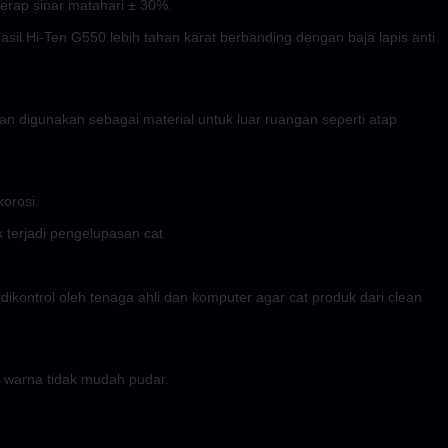
yerap sinar matahari ± 30%.
hasil Hi-Ten G550 lebih tahan karat berbanding dengan baja lapis anti
 digunakan sebagai material untuk luar ruangan seperti atap
orosi.
 terjadi pengelupasan cat.
ikontrol oleh tenaga ahli dan komputer agar cat produk dari clean
n warna tidak mudah pudar.
.