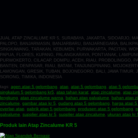
JUAL ATAP ZINCALUME KR 5, SURABAYA, JAKARTA, SIDOARJO,
PALOPO, BANJARMASIN, BANJARBARU, BANJARNEGARA, BALIKPAP
SINGKAWANG, TARAKAN, KEBUMEN, PURWAKARTA, PACITAN, WONO
PAPUA, FLORES, KUPANG, PALANGKARAYA, PONTIANAK, LAMPU
PURWOKERTO, CILACAP, DOMPU, ACEH, RIAU, PROBOLINGGO, PAS
BANTEN, DENPASAR, RIAU, BATAM, TANJUNGPINANG, MOJOKERTO
LAMONGAN, GRESIK, TUBAN, BOJONEGORO, BALI, JAWA TIMUR, J
SORONG, TIMIKA, INDONESIA
tags:
agen atap 5 gelombang
,
atap
,
atap 5 gelombang
,
atap 5 gelomb
singkalum 5 gelombang kr5
,
atap tahan karat
,
atap zincalume
,
atap zi
lengkung
,
atap zincalume warna
,
bahan atap galvalume
,
bahan atap z
zincalume
,
gambar atap kr 5
,
gudang atap 5 gelombang
,
harga atap 5
overlap atap
,
pabrik atap 5 gelombang
,
produsen atap 5 gelombang
,
p
galvalume
,
supplier atap kr 5
,
supplier atap zincalume
,
ukuran atap kr 
Produk lain Atap Zincalume KR 5