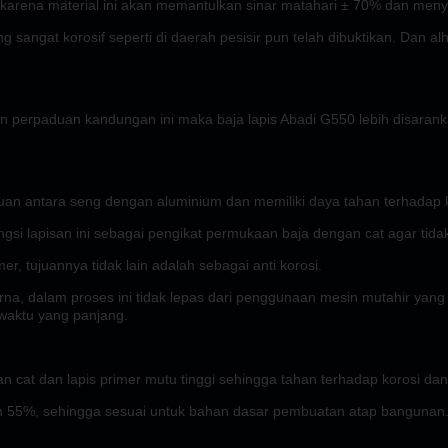
gi, karena material ini akan memantulkan sinar matahari ± 70% dan men
g sangat korosif seperti di daerah pesisir pun telah dibuktikan. Dan al
erpaduan kandungan ini maka baja lapis Abadi G550 lebih disarankan
an antara seng dengan aluminium dan memiliki daya tahan terhadap k
gsi lapisan ini sebagai pengikat permukaan baja dengan cat agar tidak
er, tujuannya tidak lain adalah sebagai anti korosi.
na, dalam proses ini tidak lepas dari penggunaan mesin mutahir yang d
waktu yang panjang.
 cat dan lapis primer mutu tinggi sehingga tahan terhadap korosi da
 55%, sehingga sesuai untuk bahan dasar pembuatan atap bangunan