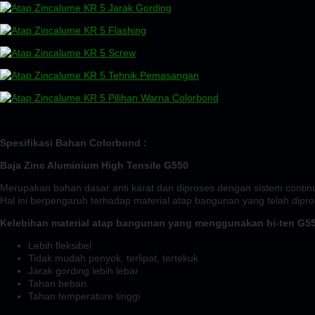
Spesifikasi Bahan Colorbond :
Baja Zinc Aluminium High Tensile G550
Merupakan bahan dasar anti karat dan diproses dengan sistem continuou
Hal ini berpengaruh terhadap material atap bangunan yang telah diprod
Kelebihan material atap bangunan yang menggunakan hi-ten G55
Lebih fleksibel
Tidak mudah penyok, terlipat, tertekuk
Jarak gording lebih lebar
Tahan beban
Tahan temperature tinggi