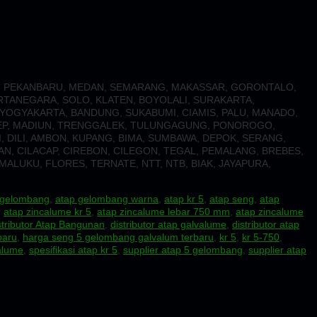
G, PEKANBARU, MEDAN, SEMARANG, MAKASSAR, GORONTALO,
RTANEGARA, SOLO, KLATEN, BOYOLALI, SURAKARTA,
 YOGYAKARTA, BANDUNG, SUKABUMI, CIAMIS, PALU, MANADO,
NEP, MADIUN, TRENGGALEK, TULUNGAGUNG, PONOROGO,
 DILI, AMBON, KUPANG, BIMA, SUMBAWA, DEPOK, SERANG,
N, CILACAP, CIREBON, CILEGON, TEGAL, PEMALANG, BREBES,
ALUKU, FLORES, TERNATE, NTT, NTB, BIAK, JAYAPURA,
 gelombang
,
atap gelombang warna
,
atap kr 5
,
atap seng
,
atap
,
atap zincalume kr 5
,
atap zincalume lebar 750 mm
,
atap zincalume
stributor Atap Bangunan
,
distributor atap galvalume
,
distributor atap
baru
,
harga seng 5 gelombang galvalum terbaru
,
kr 5
,
kr 5-750
,
alume
,
spesifikasi atap kr 5
,
supplier atap 5 gelombang
,
supplier atap