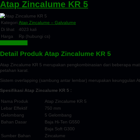
Atap Zincalume KR 5
Kategori
Atap Zincalume – Galvalume
Di lihat
4023 kali
Harga
Rp (hubungi cs)
Beli Sekarang
Detail Produk Atap Zincalume KR 5
Atap Zincalume KR 5 merupakan pengkombinasian dari beberapa materia
petahan karat.
Sistem overlapping (sambung antar lembar) merupakan keunggulan Ata
Spesifikasi
Atap Zincalume KR 5 :
Nama Produk
Atap Zincalume KR 5
Lebar Effektif
750 mm
Gelombang
5 Gelombang
Bahan Dasar
Baja Hi-Ten G550
Baja Soft G300
Sumber Bahan
Zincalume