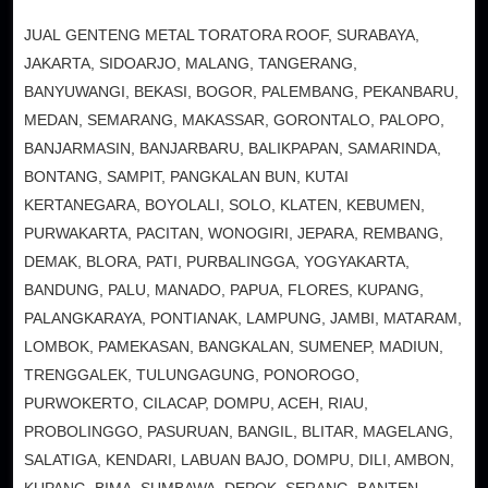
JUAL GENTENG METAL TORATORA ROOF, SURABAYA,
JAKARTA, SIDOARJO, MALANG, TANGERANG,
BANYUWANGI, BEKASI, BOGOR, PALEMBANG, PEKANBARU,
MEDAN, SEMARANG, MAKASSAR, GORONTALO, PALOPO,
BANJARMASIN, BANJARBARU, BALIKPAPAN, SAMARINDA,
BONTANG, SAMPIT, PANGKALAN BUN, KUTAI
KERTANEGARA, BOYOLALI, SOLO, KLATEN, KEBUMEN,
PURWAKARTA, PACITAN, WONOGIRI, JEPARA, REMBANG,
DEMAK, BLORA, PATI, PURBALINGGA, YOGYAKARTA,
BANDUNG, PALU, MANADO, PAPUA, FLORES, KUPANG,
PALANGKARAYA, PONTIANAK, LAMPUNG, JAMBI, MATARAM,
LOMBOK, PAMEKASAN, BANGKALAN, SUMENEP, MADIUN,
TRENGGALEK, TULUNGAGUNG, PONOROGO,
PURWOKERTO, CILACAP, DOMPU, ACEH, RIAU,
PROBOLINGGO, PASURUAN, BANGIL, BLITAR, MAGELANG,
SALATIGA, KENDARI, LABUAN BAJO, DOMPU, DILI, AMBON,
KUPANG, BIMA, SUMBAWA, DEPOK, SERANG, BANTEN,