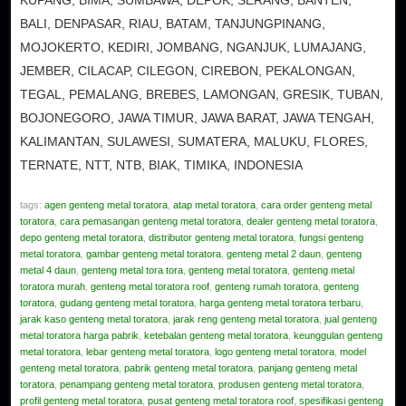
BALI, DENPASAR, RIAU, BATAM, TANJUNGPINANG,
MOJOKERTO, KEDIRI, JOMBANG, NGANJUK, LUMAJANG,
JEMBER, CILACAP, CILEGON, CIREBON, PEKALONGAN,
TEGAL, PEMALANG, BREBES, LAMONGAN, GRESIK, TUBAN,
BOJONEGORO, JAWA TIMUR, JAWA BARAT, JAWA TENGAH,
KALIMANTAN, SULAWESI, SUMATERA, MALUKU, FLORES,
TERNATE, NTT, NTB, BIAK, TIMIKA, INDONESIA
tags:
agen genteng metal toratora
,
atap metal toratora
,
cara order genteng metal
toratora
,
cara pemasangan genteng metal toratora
,
dealer genteng metal toratora
,
depo genteng metal toratora
,
distributor genteng metal toratora
,
fungsi genteng
metal toratora
,
gambar genteng metal toratora
,
genteng metal 2 daun
,
genteng
metal 4 daun
,
genteng metal tora tora
,
genteng metal toratora
,
genteng metal
toratora murah
,
genteng metal toratora roof
,
genteng rumah toratora
,
genteng
toratora
,
gudang genteng metal toratora
,
harga genteng metal toratora terbaru
,
jarak kaso genteng metal toratora
,
jarak reng genteng metal toratora
,
jual genteng
metal toratora harga pabrik
,
ketebalan genteng metal toratora
,
keunggulan genteng
metal toratora
,
lebar genteng metal toratora
,
logo genteng metal toratora
,
model
genteng metal toratora
,
pabrik genteng metal toratora
,
panjang genteng metal
toratora
,
penampang genteng metal toratora
,
produsen genteng metal toratora
,
profil genteng metal toratora
,
pusat genteng metal toratora roof
,
spesifikasi genteng