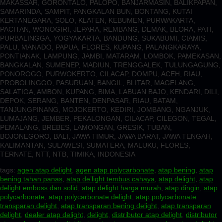
MAKASSAR, GORONTALO, PALOPO, BANJARMASIN, BALIKPAPAN,
SAMARINDA, SAMPIT, PANGKALAN BUN, BONTANG, KUTAI
KERTANEGARA, SOLO, KLATEN, KEBUMEN, PURWAKARTA,
PACITAN, WONOGIRI, JEPARA, REMBANG, DEMAK, BLORA, PATI,
PURBALINGGA, YOGYAKARTA, BANDUNG, SUKABUMI, CIAMIS,
PALU, MANADO, PAPUA, FLORES, KUPANG, PALANGKARAYA,
PONTIANAK, LAMPUNG, JAMBI, MATARAM, LOMBOK, PAMEKASAN,
BANGKALAN, SUMENEP, MADIUN, TRENGGALEK, TULUNGAGUNG,
PONOROGO, PURWOKERTO, CILACAP, DOMPU, ACEH, RIAU,
PROBOLINGGO, PASURUAN, BANGIL, BLITAR, MAGELANG,
SALATIGA, AMBON, KUPANG, BIMA, LABUAN BAJO, KENDARI, DILI,
DEPOK, SERANG, BANTEN, DENPASAR, RIAU, BATAM,
TANJUNGPINANG, MOJOKERTO, KEDIRI, JOMBANG, NGANJUK,
LUMAJANG, JEMBER, PEKALONGAN, CILACAP, CILEGON, TEGAL,
PEMALANG, BREBES, LAMONGAN, GRESIK, TUBAN,
BOJONEGORO, BALI, JAWA TIMUR, JAWA BARAT, JAWA TENGAH,
KALIMANTAN, SULAWESI, SUMATERA, MALUKU, FLORES,
TERNATE, NTT, NTB, TIMIKA, INDONESIA
tags:
agen atap delight
,
agen atap polycarbonate
,
atap bening
,
atap
bening tahan panas
,
atap de’light tembus cahaya
,
atap delight
,
atap
delight emboss dan solid
,
atap delight harga murah
,
atap dingin
,
atap
polycarbonate
,
atap polycarbonate delight
,
atap polycarbonate
transparan delight
,
atap transparan bening delight
,
atap transparan
delight
,
dealer atap delight
,
delight
,
distributor atap delight
,
distributor