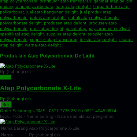
atap polycarbonate
,
distributor atap transparan
,
gambar atap delight
,
gudang atap polycarbonate
,
harga atap delight
,
harga terbaru atap
polikarbonat
,
jual atap bangunan delight
,
jual produk atap
polycarbonate
,
pabrik atap delight
,
pabrik atap polycarbonate
,
polycarbonate delight
,
produsen atap delight
,
produsen atap
polycarbonate
,
profil atap delight
,
pusat atap polycarbonate de’light
,
spesifikasi atap delight
,
supplier atap delight
,
supplier atap
polycarbonate
,
supplier atap transparan
,
tekstur atap delight
,
ukuran
atap delight
,
warna atap delight
Produk lain Atap Polycarbonate De’Light
Rp (hubungi cs)
Detail
Atap Polycarbonate X-Lite
Rp (hubungi cs)
Beli
Order Sekarang »
SMS : 0877 7736 3510 / 0821 4048 0974
ketik : Kode - Nama barang - Nama dan alamat pengiriman
Nama Barang
Atap Polycarbonate X-Lite
Harga
Rp (hubungi cs)