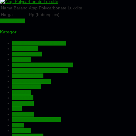
Nama Barang
Atap Polycarbonate Luxxlite
Harga
Rp (hubungi cs)
Lihat Detail »
Kategori
Aluminium Composite Panel
Atap Bitumen
Atap Fiberglass
Atap PVC
Atap Transparan Polycarbonate
Atap Zincalume – Galvalume
Expanded Metal
Floordeck – Bondek
Genteng Metal
Insulation
Kawat Silet
Pagar BRC
Pintu
Plafon PVC
Rangka Atap Baja Ringan
Screw
Tangki Air