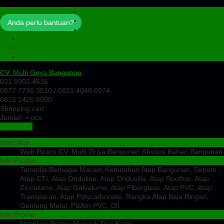
Profil
Artikel
Anda perlu bantuan?
Cek Ongkir
Cek Resi
Testimoni
Kontak
CV. Multi Griya Bangunan
031 9903 4515
0877 7736 3510 / 0821 4048 0974
0813 1425 8500
Shopping cart:
Jumlah =
pcs
Keranjang
Info Situs
Web Resmi CV. Multi Griya Bangunan Khusus Bahan Bangunan
Info Produk
Tersedia Berbagai Macam Kebutuhan Atap Bangunan, Seperti :
Atap CTI, Atap Onduline, Atap Onduvilla, Atap Rooftop, Atap
Zincalume, Atap Galvalume, Atap Fiberglass, Atap PVC, Atap
Transparan, Atap Polycarbonate, Rangka Atap Baja Ringan,
Genteng Metal, Plafon PVC, Dll.
Info Promo
Nantikan Promo Menarik Dari Kami