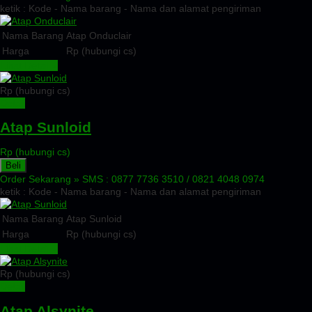
ketik : Kode - Nama barang - Nama dan alamat pengiriman
Nama Barang
Atap Onduclair
Harga
Rp (hubungi cs)
Lihat Detail »
Rp (hubungi cs)
Detail
Atap Sunloid
Rp (hubungi cs)
Beli
Order Sekarang »
SMS : 0877 7736 3510 / 0821 4048 0974
ketik : Kode - Nama barang - Nama dan alamat pengiriman
Nama Barang
Atap Sunloid
Harga
Rp (hubungi cs)
Lihat Detail »
Rp (hubungi cs)
Detail
Atap Alsynite