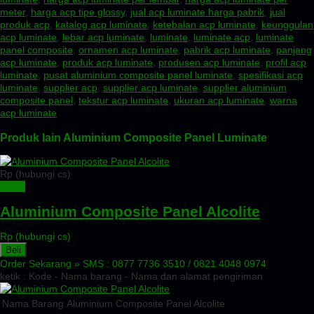
meter
,
harga acp tipe glossy
,
jual acp luminate harga pabrik
,
jual
produk acp
,
katalog acp luminate
,
ketebalan acp luminate
,
keunggulan
acp luminate
,
lebar acp luminate
,
luminate
,
luminate acp
,
luminate
panel composite
,
ornamen acp luminate
,
pabrik acp luminate
,
panjang
acp luminate
,
produk acp luminate
,
produsen acp luminate
,
profil acp
luminate
,
pusat aluminium composite panel luminate
,
spesifikasi acp
luminate
,
supplier acp
,
supplier acp luminate
,
supplier aluminium
composite panel
,
tekstur acp luminate
,
ukuran acp luminate
,
warna
acp luminate
Produk lain Aluminium Composite Panel Luminate
Rp (hubungi cs)
Detail
Aluminium Composite Panel Alcolite
Rp (hubungi cs)
Beli
Order Sekarang »
SMS : 0877 7736 3510 / 0821 4048 0974
ketik : Kode - Nama barang - Nama dan alamat pengiriman
Nama Barang
Aluminium Composite Panel Alcolite