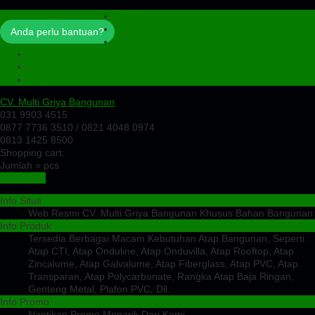
Profil
Artikel
Anda perlu bantuan?
Cek Ongkir
Cek Resi
Testimoni
Kontak
CV. Multi Griya Bangunan
031 9903 4515
0877 7736 3510 / 0821 4048 0974
0813 1425 8500
Shopping cart:
Jumlah =
pcs
Keranjang
Info Situs
Web Resmi CV. Multi Griya Bangunan Khusus Bahan Bangunan
Info Produk
Tersedia Berbagai Macam Kebutuhan Atap Bangunan, Seperti :
Atap CTI, Atap Onduline, Atap Onduvilla, Atap Rooftop, Atap
Zincalume, Atap Galvalume, Atap Fiberglass, Atap PVC, Atap
Transparan, Atap Polycarbonate, Rangka Atap Baja Ringan,
Genteng Metal, Plafon PVC, Dll.
Info Promo
Nantikan Promo Menarik Dari Kami