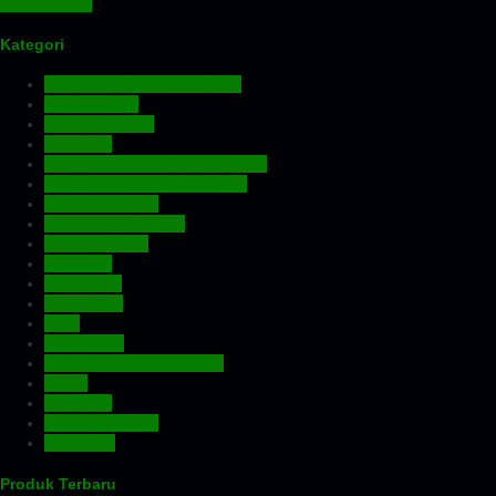
Lihat Detail »
Kategori
Aluminium Composite Panel
Atap Bitumen
Atap Fiberglass
Atap PVC
Atap Transparan Polycarbonate
Atap Zincalume – Galvalume
Expanded Metal
Floordeck – Bondek
Genteng Metal
Insulation
Kawat Silet
Pagar BRC
Pintu
Plafon PVC
Rangka Atap Baja Ringan
Screw
Tangki Air
Turbin Ventilator
Wiremesh
Produk Terbaru