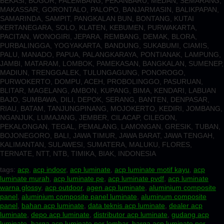
BEKASI, BOGOR, PALEMBANG, PEKANBARU, MEDAN, SEMARANG,
MAKASSAR, GORONTALO, PALOPO, BANJARMASIN, BALIKPAPAN,
SAMARINDA, SAMPIT, PANGKALAN BUN, BONTANG, KUTAI
KERTANEGARA, SOLO, KLATEN, KEBUMEN, PURWAKARTA,
PACITAN, WONOGIRI, JEPARA, REMBANG, DEMAK, BLORA,
PURBALINGGA, YOGYAKARTA, BANDUNG, SUKABUMI, CIAMIS,
PALU, MANADO, PAPUA, PALANGKARAYA, PONTIANAK, LAMPUNG,
JAMBI, MATARAM, LOMBOK, PAMEKASAN, BANGKALAN, SUMENEP,
MADIUN, TRENGGALEK, TULUNGAGUNG, PONOROGO,
PURWOKERTO, DOMPU, ACEH, PROBOLINGGO, PASURUAN,
BLITAR, MAGELANG, AMBON, KUPANG, BIMA, KENDARI, LABUAN
BAJO, SUMBAWA, DILI, DEPOK, SERANG, BANTEN, DENPASAR,
RIAU, BATAM, TANJUNGPINANG, MOJOKERTO, KEDIRI, JOMBANG,
NGANJUK, LUMAJANG, JEMBER, CILACAP, CILEGON,
PEKALONGAN, TEGAL, PEMALANG, LAMONGAN, GRESIK, TUBAN,
BOJONEGORO, BALI, JAWA TIMUR, JAWA BARAT, JAWA TENGAH,
KALIMANTAN, SULAWESI, SUMATERA, MALUKU, FLORES,
TERNATE, NTT, NTB, TIMIKA, BIAK, INDONESIA
tags:
acp
,
acp indoor
,
acp luminate
,
acp luminate motif kayu
,
acp
luminate murah
,
acp luminate pe
,
acp luminate pvdf
,
acp luminate
warna glossy
,
acp outdoor
,
agen acp luminate
,
aluminium composite
panel
,
aluminium composite panel luminate
,
aluminum composite
panel
,
bahan acp luminate
,
data teknis acp luminate
,
dealer acp
luminate
,
depo acp luminate
,
distributor acp luminate
,
gudang acp
luminate
,
harga acp luminate per lembar
,
harga acp luminate per