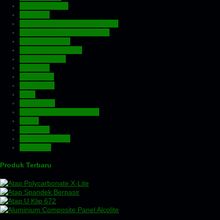
Atap Fiberglass
Atap PVC
Atap Transparan Polycarbonate
Atap Zincalume – Galvalume
Expanded Metal
Floordeck – Bondek
Genteng Metal
Insulation
Kawat Silet
Pagar BRC
Pintu
Plafon PVC
Rangka Atap Baja Ringan
Screw
Tangki Air
Turbin Ventilator
Wiremesh
Produk Terbaru