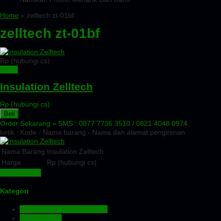
Home
» zelltech zt-01bf
zelltech zt-01bf
Rp (hubungi cs)
Detail
Insulation Zelltech
Rp (hubungi cs)
Beli
Order Sekarang »
SMS : 0877 7736 3510 / 0821 4048 0974
ketik : Kode - Nama barang - Nama dan alamat pengiriman
Nama Barang
Insulation Zelltech
Harga
Rp (hubungi cs)
Lihat Detail »
Kategori
Aluminium Composite Panel
Atap Bitumen