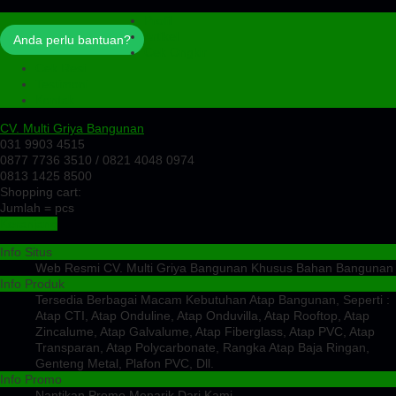
Profil
Artikel
Anda perlu bantuan?
Cek Ongkir
Cek Resi
Testimoni
Kontak
CV. Multi Griya Bangunan
031 9903 4515
0877 7736 3510 / 0821 4048 0974
0813 1425 8500
Shopping cart:
Jumlah =
pcs
Keranjang
Info Situs
Web Resmi CV. Multi Griya Bangunan Khusus Bahan Bangunan
Info Produk
Tersedia Berbagai Macam Kebutuhan Atap Bangunan, Seperti :
Atap CTI, Atap Onduline, Atap Onduvilla, Atap Rooftop, Atap
Zincalume, Atap Galvalume, Atap Fiberglass, Atap PVC, Atap
Transparan, Atap Polycarbonate, Rangka Atap Baja Ringan,
Genteng Metal, Plafon PVC, Dll.
Info Promo
Nantikan Promo Menarik Dari Kami