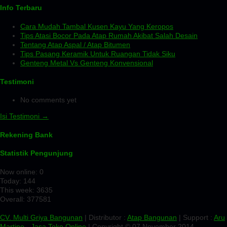
Info Terbaru
Cara Mudah Tambal Kusen Kayu Yang Keropos
Tips Atasi Bocor Pada Atap Rumah Akibat Salah Desain
Tentang Atap Aspal / Atap Bitumen
Tips Pasang Keramik Untuk Ruangan Tidak Siku
Genteng Metal Vs Genteng Konvensional
Testimoni
No comments yet
Isi Testimoni →
Rekening Bank
Statistik Pengunjung
Now online: 0
Today: 144
This week: 3635
Overall: 377581
CV. Multi Griya Bangunan
| Distributor :
Atap Bangunan
| Support :
Aru
Martino
-
Jasa Toko Online
| Copyright © 07 November 2014