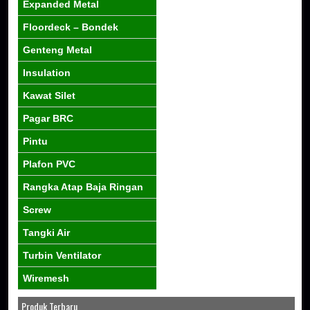
Expanded Metal
Floordeck – Bondek
Genteng Metal
Insulation
Kawat Silet
Pagar BRC
Pintu
Plafon PVC
Rangka Atap Baja Ringan
Screw
Tangki Air
Turbin Ventilator
Wiremesh
Produk Terbaru