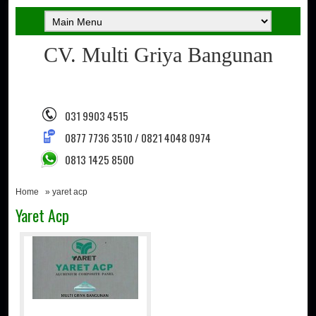
CV. Multi Griya Bangunan
031 9903 4515
0877 7736 3510 / 0821 4048 0974
0813 1425 8500
Home
» yaret acp
Yaret Acp