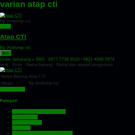
varian atap cti
Rp (hubungi cs)
Detail
Atap CTI
Rp (hubungi cs)
Beli
Order Sekarang »
SMS : 0877 7736 3510 / 0821 4048 0974
ketik : Kode - Nama barang - Nama dan alamat pengiriman
Nama Barang
Atap CTI
Harga
Rp (hubungi cs)
Lihat Detail »
Kategori
Aluminium Composite Panel
Atap Bitumen
Atap Fiberglass
Atap PVC
Atap Transparan Polycarbonate