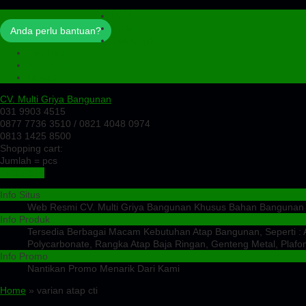
Profil
Artikel
Anda perlu bantuan?
Cek Ongkir
Cek Resi
Testimoni
Kontak
CV. Multi Griya Bangunan
031 9903 4515
0877 7736 3510 / 0821 4048 0974
0813 1425 8500
Shopping cart:
Jumlah =
pcs
Keranjang
Info Situs
Web Resmi CV. Multi Griya Bangunan Khusus Bahan Bangunan
Info Produk
Tersedia Berbagai Macam Kebutuhan Atap Bangunan, Seperti : At
Polycarbonate, Rangka Atap Baja Ringan, Genteng Metal, Plafon
Info Promo
Nantikan Promo Menarik Dari Kami
Home
» varian atap cti