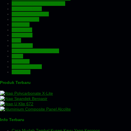
Atap Zincalume – Galvalume
Expanded Metal
Floordeck – Bondek
Genteng Metal
Insulation
Kawat Silet
Pagar BRC
Pintu
Plafon PVC
Rangka Atap Baja Ringan
Screw
Tangki Air
Turbin Ventilator
Wiremesh
Produk Terbaru
Info Terbaru
Cara Mudah Tambal Kusen Kayu Yang Keropos