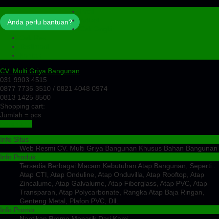
Profil
Artikel
Anda perlu bantuan?
Cek Ongkir
Cek Resi
Testimoni
Kontak
CV. Multi Griya Bangunan
031 9903 4515
0877 7736 3510 / 0821 4048 0974
0813 1425 8500
Shopping cart:
Jumlah =
pcs
Keranjang
Info Situs
Web Resmi CV. Multi Griya Bangunan Khusus Bahan Bangunan
Info Produk
Tersedia Berbagai Macam Kebutuhan Atap Bangunan, Seperti :
Atap CTI, Atap Onduline, Atap Onduvilla, Atap Rooftop, Atap
Zincalume, Atap Galvalume, Atap Fiberglass, Atap PVC, Atap
Transparan, Atap Polycarbonate, Rangka Atap Baja Ringan,
Genteng Metal, Plafon PVC, Dll.
Info Promo
Nantikan Promo Menarik Dari Kami