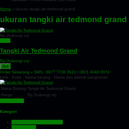
Home
» ukuran tangki air tedmond grand
ukuran tangki air tedmond grand
Rp (hubungi cs)
Detail
Tangki Air Tedmond Grand
Rp (hubungi cs)
Beli
Order Sekarang »
SMS : 0877 7736 3510 / 0821 4048 0974
ketik : Kode - Nama barang - Nama dan alamat pengiriman
Nama Barang
Tangki Air Tedmond Grand
Harga
Rp (hubungi cs)
Lihat Detail »
Kategori
Aluminium Composite Panel
Atap Bitumen