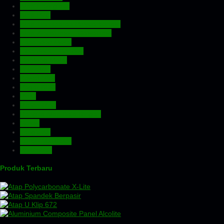
Atap Fiberglass
Atap PVC
Atap Transparan Polycarbonate
Atap Zincalume – Galvalume
Expanded Metal
Floordeck – Bondek
Genteng Metal
Insulation
Kawat Silet
Pagar BRC
Pintu
Plafon PVC
Rangka Atap Baja Ringan
Screw
Tangki Air
Turbin Ventilator
Wiremesh
Produk Terbaru