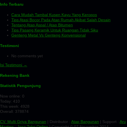
Info Terbaru
Cara Mudah Tambal Kusen Kayu Yang Keropos
Tips Atasi Bocor Pada Atap Rumah Akibat Salah Desain
Tentang Atap Aspal / Atap Bitumen
Tips Pasang Keramik Untuk Ruangan Tidak Siku
Genteng Metal Vs Genteng Konvensional
Testimoni
No comments yet
Isi Testimoni →
Rekening Bank
Statistik Pengunjung
Now online: 0
Today: 410
This week: 4928
Overall: 378874
CV. Multi Griya Bangunan
| Distributor :
Atap Bangunan
| Support :
Aru
Martino
-
Jasa Toko Online
| Copyright © 07 November 2014