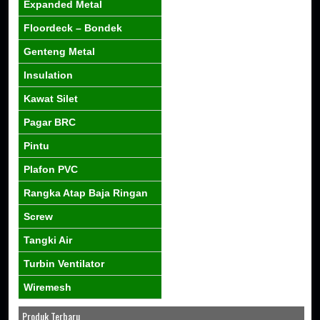
Expanded Metal
Floordeck – Bondek
Genteng Metal
Insulation
Kawat Silet
Pagar BRC
Pintu
Plafon PVC
Rangka Atap Baja Ringan
Screw
Tangki Air
Turbin Ventilator
Wiremesh
Produk Terbaru