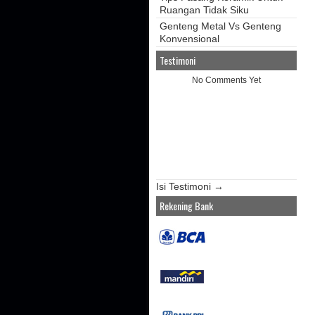
Ruangan Tidak Siku
Genteng Metal Vs Genteng
Konvensional
Testimoni
No Comments Yet
Isi Testimoni →
Rekening Bank