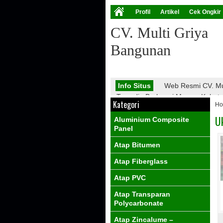
Profil
Artikel
Cek Ongkir
CV. Multi Griya
Bangunan
Info Situs
Web Resmi CV. Mu
Tersedia Berbagai Macam Kebutuha
Kategori
H
Atap Galvalume, Atap Fiberglass,
PVC, Dll.
U
Aluminium Composite
Info Promo
Nantikan Promo 
Panel
Atap Bitumen
Atap Fiberglass
Atap PVC
Atap Transparan
Polycarbonate
Atap Zincalume –