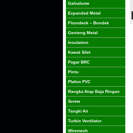
Galvalume
Expanded Metal
Floordeck – Bondek
Genteng Metal
Insulation
Kawat Silet
Pagar BRC
Pintu
Plafon PVC
Rangka Atap Baja Ringan
Screw
Tangki Air
Turbin Ventilator
Wiremesh