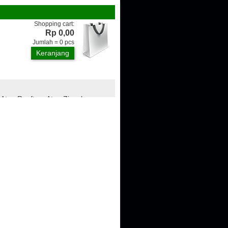
Shopping cart:
Rp 0,00
Jumlah =
0
pcs
Keranjang
 Atap Rooftop, Atap Zincalume,
ngan, Genteng Metal, Plafon