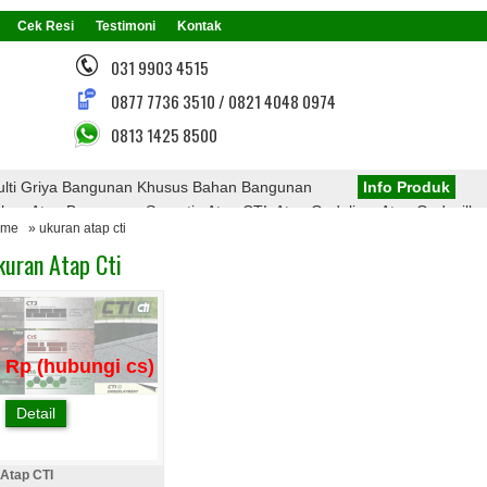
Cek Resi
Testimoni
Kontak
031 9903 4515
0877 7736 3510 / 0821 4048 0974
0813 1425 8500
lti Griya Bangunan Khusus Bahan Bangunan
Info Produk
n Atap Bangunan, Seperti : Atap CTI, Atap Onduline, Atap Onduvilla,
ome
» ukuran atap cti
 Atap PVC, Atap Transparan, Atap Polycarbonate, Rangka Atap Baja Ri
kuran Atap Cti
Menarik Dari Kami
Rp (hubungi cs)
Detail
Atap CTI