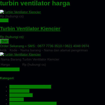
turbin ventilator harga
Rp (hubungi cs)
Detail
Turbin Ventilator Kiencier
Rp (hubungi cs)
Beli
Order Sekarang »
SMS : 0877 7736 3510 / 0821 4048 0974
ketik : Kode - Nama barang - Nama dan alamat pengiriman
Nama Barang
Turbin Ventilator Kiencier
Harga
Rp (hubungi cs)
Lihat Detail »
Kategori
Aluminium Composite Panel
Atap Bitumen
Atap Fiberglass
Atap PVC
Atap Transparan Polycarbonate