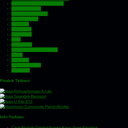
Atap Zincalume – Galvalume
Expanded Metal
Floordeck – Bondek
Genteng Metal
Insulation
Kawat Silet
Pagar BRC
Pintu
Plafon PVC
Rangka Atap Baja Ringan
Screw
Tangki Air
Turbin Ventilator
Wiremesh
Produk Terbaru
Info Terbaru
Cara Mudah Tambal Kusen Kayu Yang Keropos