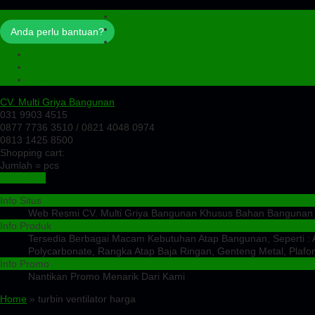
Profil
Artikel
Anda perlu bantuan?
Cek Ongkir
Cek Resi
Testimoni
Kontak
CV. Multi Griya Bangunan
031 9903 4515
0877 7736 3510 / 0821 4048 0974
0813 1425 8500
Shopping cart:
Jumlah =
pcs
Keranjang
Info Situs
Web Resmi CV. Multi Griya Bangunan Khusus Bahan Bangunan
Info Produk
Tersedia Berbagai Macam Kebutuhan Atap Bangunan, Seperti : At
Polycarbonate, Rangka Atap Baja Ringan, Genteng Metal, Plafon
Info Promo
Nantikan Promo Menarik Dari Kami
Home
» turbin ventilator harga