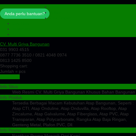
Profil
Artikel
Anda perlu bantuan?
Cek Ongkir
Cek Resi
Testimoni
Kontak
CV. Multi Griya Bangunan
031 9903 4515
0877 7736 3510 / 0821 4048 0974
0813 1425 8500
Shopping cart:
Jumlah =
pcs
Keranjang
Info Situs
Web Resmi CV. Multi Griya Bangunan Khusus Bahan Bangunan
Info Produk
Tersedia Berbagai Macam Kebutuhan Atap Bangunan, Seperti :
Atap CTI, Atap Onduline, Atap Onduvilla, Atap Rooftop, Atap
Zincalume, Atap Galvalume, Atap Fiberglass, Atap PVC, Atap
Transparan, Atap Polycarbonate, Rangka Atap Baja Ringan,
Genteng Metal, Plafon PVC, Dll.
Info Promo
Nantikan Promo Menarik Dari Kami