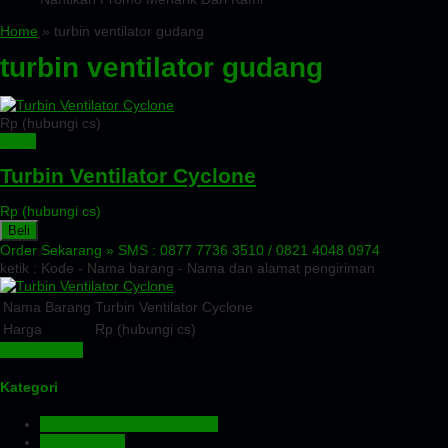
Home
» turbin ventilator gudang
turbin ventilator gudang
Rp (hubungi cs)
Detail
Turbin Ventilator Cyclone
Rp (hubungi cs)
Beli
Order Sekarang »
SMS : 0877 7736 3510 / 0821 4048 0974
ketik : Kode - Nama barang - Nama dan alamat pengiriman
Nama Barang
Turbin Ventilator Cyclone
Harga
Rp (hubungi cs)
Lihat Detail »
Kategori
Aluminium Composite Panel
Atap Bitumen