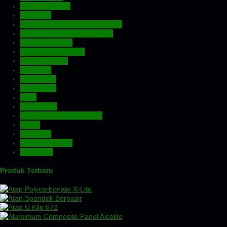
Atap Fiberglass
Atap PVC
Atap Transparan Polycarbonate
Atap Zincalume – Galvalume
Expanded Metal
Floordeck – Bondek
Genteng Metal
Insulation
Kawat Silet
Pagar BRC
Pintu
Plafon PVC
Rangka Atap Baja Ringan
Screw
Tangki Air
Turbin Ventilator
Wiremesh
Produk Terbaru