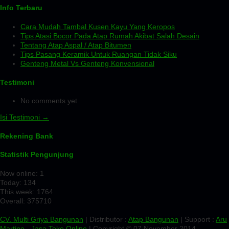
Info Terbaru
Cara Mudah Tambal Kusen Kayu Yang Keropos
Tips Atasi Bocor Pada Atap Rumah Akibat Salah Desain
Tentang Atap Aspal / Atap Bitumen
Tips Pasang Keramik Untuk Ruangan Tidak Siku
Genteng Metal Vs Genteng Konvensional
Testimoni
No comments yet
Isi Testimoni →
Rekening Bank
Statistik Pengunjung
Now online: 1
Today: 134
This week: 1764
Overall: 375710
CV. Multi Griya Bangunan
| Distributor :
Atap Bangunan
| Support :
Aru
Martino
-
Jasa Toko Online
| Copyright © 07 November 2014