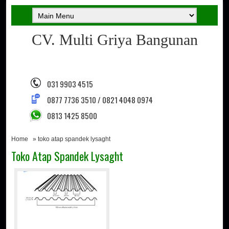
CV. Multi Griya Bangunan
031 9903 4515
0877 7736 3510 / 0821 4048 0974
0813 1425 8500
Home
» toko atap spandek lysaght
Toko Atap Spandek Lysaght