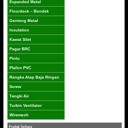
Expanded Metal
Floordeck – Bondek
Genteng Metal
Insulation
Kawat Silet
Pagar BRC
Pintu
Plafon PVC
Rangka Atap Baja Ringan
Screw
Tangki Air
Turbin Ventilator
Wiremesh
Produk Terbaru