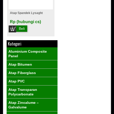
Atap Spandek Lysaght
Rp (hubungi cs)
Beli
Kategori
Aluminium Composite
Panel
Atap Bitumen
Atap Fiberglass
Atap PVC
Atap Transparan
Polycarbonate
Atap Zincalume –
Galvalume