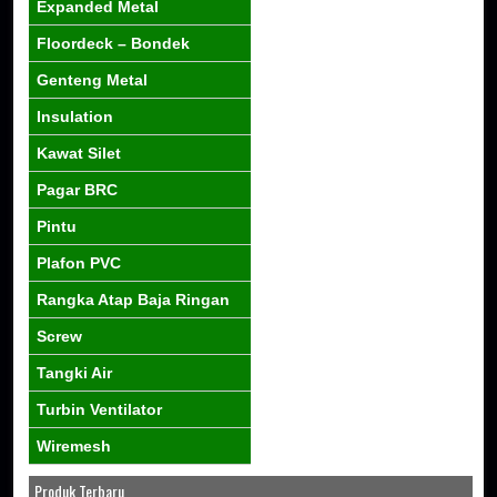
Expanded Metal
Floordeck – Bondek
Genteng Metal
Insulation
Kawat Silet
Pagar BRC
Pintu
Plafon PVC
Rangka Atap Baja Ringan
Screw
Tangki Air
Turbin Ventilator
Wiremesh
Produk Terbaru