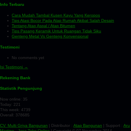
Info Terbaru
Cara Mudah Tambal Kusen Kayu Yang Keropos
Tips Atasi Bocor Pada Atap Rumah Akibat Salah Desain
Tentang Atap Aspal / Atap Bitumen
Tips Pasang Keramik Untuk Ruangan Tidak Siku
Genteng Metal Vs Genteng Konvensional
Testimoni
No comments yet
Isi Testimoni →
Rekening Bank
Statistik Pengunjung
Now online: 35
Today: 221
This week: 4739
Overall: 378685
CV. Multi Griya Bangunan
| Distributor :
Atap Bangunan
| Support :
Aru
Martino
-
Jasa Toko Online
| Copyright © 07 November 2014