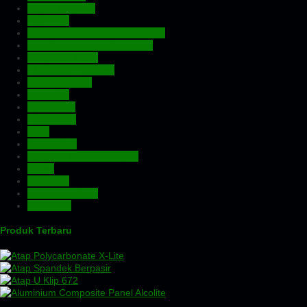
Atap Fiberglass
Atap PVC
Atap Transparan Polycarbonate
Atap Zincalume – Galvalume
Expanded Metal
Floordeck – Bondek
Genteng Metal
Insulation
Kawat Silet
Pagar BRC
Pintu
Plafon PVC
Rangka Atap Baja Ringan
Screw
Tangki Air
Turbin Ventilator
Wiremesh
Produk Terbaru