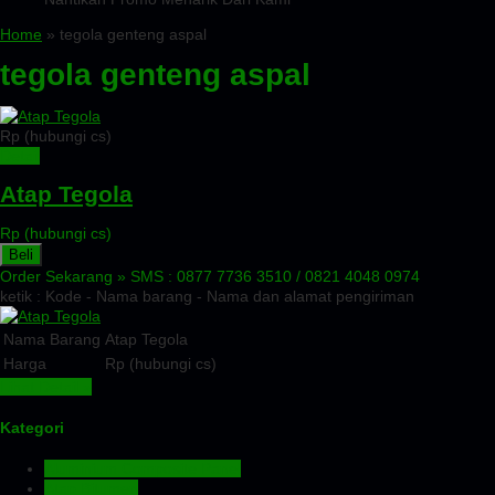
Home
» tegola genteng aspal
tegola genteng aspal
Rp (hubungi cs)
Detail
Atap Tegola
Rp (hubungi cs)
Beli
Order Sekarang »
SMS : 0877 7736 3510 / 0821 4048 0974
ketik : Kode - Nama barang - Nama dan alamat pengiriman
Nama Barang
Atap Tegola
Harga
Rp (hubungi cs)
Lihat Detail »
Kategori
Aluminium Composite Panel
Atap Bitumen