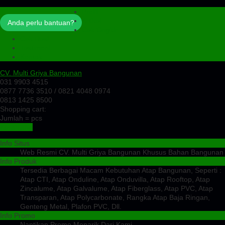
Profil
Artikel
Anda perlu bantuan?
Cek Ongkir
Cek Resi
Testimoni
Kontak
CV. Multi Griya Bangunan
031 9903 4515
0877 7736 3510 / 0821 4048 0974
0813 1425 8500
Shopping cart:
Jumlah =
pcs
Keranjang
Info Situs
Web Resmi CV. Multi Griya Bangunan Khusus Bahan Bangunan
Info Produk
Tersedia Berbagai Macam Kebutuhan Atap Bangunan, Seperti :
Atap CTI, Atap Onduline, Atap Onduvilla, Atap Rooftop, Atap
Zincalume, Atap Galvalume, Atap Fiberglass, Atap PVC, Atap
Transparan, Atap Polycarbonate, Rangka Atap Baja Ringan,
Genteng Metal, Plafon PVC, Dll.
Info Promo
Nantikan Promo Menarik Dari Kami