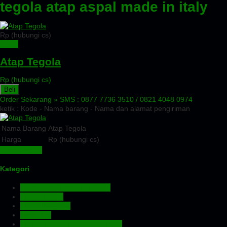
tegola atap aspal made in italy
Rp (hubungi cs)
Detail
Atap Tegola
Rp (hubungi cs)
Beli
Order Sekarang »
SMS : 0877 7736 3510 / 0821 4048 0974
ketik : Kode - Nama barang - Nama dan alamat pengiriman
Nama Barang
Atap Tegola
Harga
Rp (hubungi cs)
Lihat Detail »
Kategori
Aluminium Composite Panel
Atap Bitumen
Atap Fiberglass
Atap PVC
Atap Transparan Polycarbonate