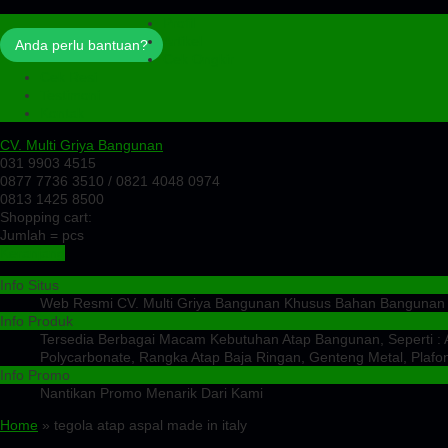
Profil
Artikel
Anda perlu bantuan?
Cek Ongkir
Cek Resi
Testimoni
Kontak
CV. Multi Griya Bangunan
031 9903 4515
0877 7736 3510 / 0821 4048 0974
0813 1425 8500
Shopping cart:
Jumlah =
pcs
Keranjang
Info Situs
Web Resmi CV. Multi Griya Bangunan Khusus Bahan Bangunan
Info Produk
Tersedia Berbagai Macam Kebutuhan Atap Bangunan, Seperti : At
Polycarbonate, Rangka Atap Baja Ringan, Genteng Metal, Plafon
Info Promo
Nantikan Promo Menarik Dari Kami
Home
» tegola atap aspal made in italy