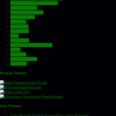
Atap Zincalume – Galvalume
Expanded Metal
Floordeck – Bondek
Genteng Metal
Insulation
Kawat Silet
Pagar BRC
Pintu
Plafon PVC
Rangka Atap Baja Ringan
Screw
Tangki Air
Turbin Ventilator
Wiremesh
Produk Terbaru
Info Terbaru
Cara Mudah Tambal Kusen Kayu Yang Keropos