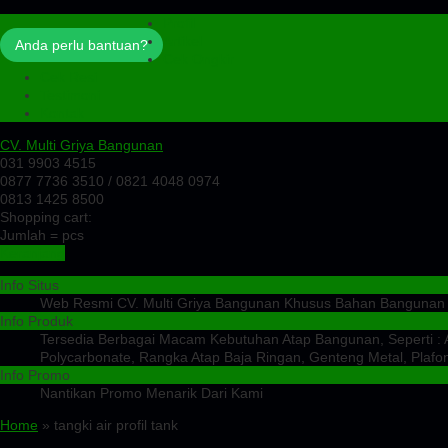
Profil
Artikel
Anda perlu bantuan?
Cek Ongkir
Cek Resi
Testimoni
Kontak
CV. Multi Griya Bangunan
031 9903 4515
0877 7736 3510 / 0821 4048 0974
0813 1425 8500
Shopping cart:
Jumlah =
pcs
Keranjang
Info Situs
Web Resmi CV. Multi Griya Bangunan Khusus Bahan Bangunan
Info Produk
Tersedia Berbagai Macam Kebutuhan Atap Bangunan, Seperti : At
Polycarbonate, Rangka Atap Baja Ringan, Genteng Metal, Plafon
Info Promo
Nantikan Promo Menarik Dari Kami
Home
» tangki air profil tank