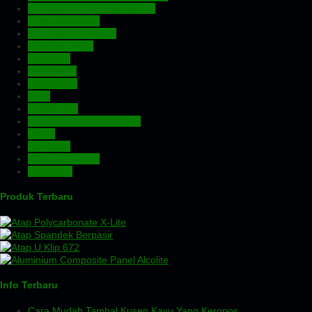
Atap Zincalume – Galvalume
Expanded Metal
Floordeck – Bondek
Genteng Metal
Insulation
Kawat Silet
Pagar BRC
Pintu
Plafon PVC
Rangka Atap Baja Ringan
Screw
Tangki Air
Turbin Ventilator
Wiremesh
Produk Terbaru
Info Terbaru
Cara Mudah Tambal Kusen Kayu Yang Keropos