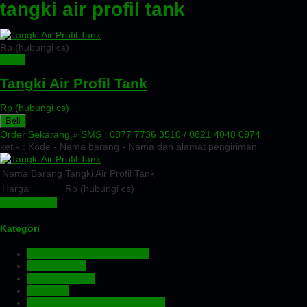
tangki air profil tank
Rp (hubungi cs)
Detail
Tangki Air Profil Tank
Rp (hubungi cs)
Beli
Order Sekarang »
SMS : 0877 7736 3510 / 0821 4048 0974
ketik : Kode - Nama barang - Nama dan alamat pengiriman
Nama Barang
Tangki Air Profil Tank
Harga
Rp (hubungi cs)
Lihat Detail »
Kategori
Aluminium Composite Panel
Atap Bitumen
Atap Fiberglass
Atap PVC
Atap Transparan Polycarbonate