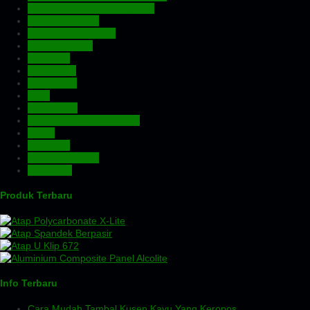
Atap Zincalume – Galvalume
Expanded Metal
Floordeck – Bondek
Genteng Metal
Insulation
Kawat Silet
Pagar BRC
Pintu
Plafon PVC
Rangka Atap Baja Ringan
Screw
Tangki Air
Turbin Ventilator
Wiremesh
Produk Terbaru
Info Terbaru
Cara Mudah Tambal Kusen Kayu Yang Keropos