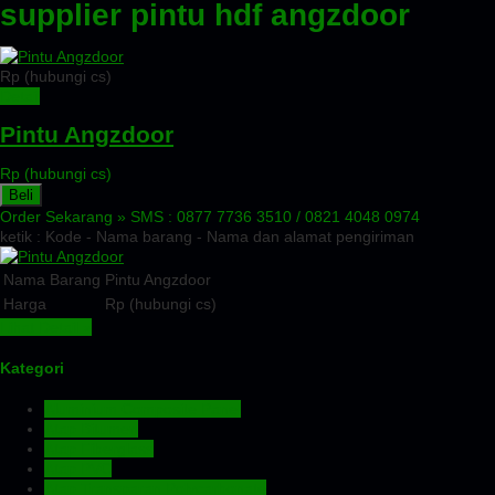
supplier pintu hdf angzdoor
Rp (hubungi cs)
Detail
Pintu Angzdoor
Rp (hubungi cs)
Beli
Order Sekarang »
SMS : 0877 7736 3510 / 0821 4048 0974
ketik : Kode - Nama barang - Nama dan alamat pengiriman
Nama Barang
Pintu Angzdoor
Harga
Rp (hubungi cs)
Lihat Detail »
Kategori
Aluminium Composite Panel
Atap Bitumen
Atap Fiberglass
Atap PVC
Atap Transparan Polycarbonate