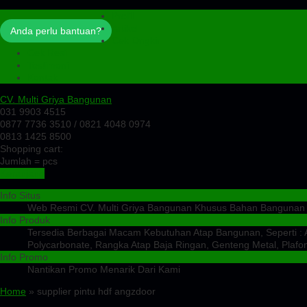
Profil
Artikel
Anda perlu bantuan?
Cek Ongkir
Cek Resi
Testimoni
Kontak
CV. Multi Griya Bangunan
031 9903 4515
0877 7736 3510 / 0821 4048 0974
0813 1425 8500
Shopping cart:
Jumlah =
pcs
Keranjang
Info Situs
Web Resmi CV. Multi Griya Bangunan Khusus Bahan Bangunan
Info Produk
Tersedia Berbagai Macam Kebutuhan Atap Bangunan, Seperti : At
Polycarbonate, Rangka Atap Baja Ringan, Genteng Metal, Plafon
Info Promo
Nantikan Promo Menarik Dari Kami
Home
» supplier pintu hdf angzdoor