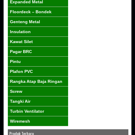
Expanded Metal
Floordeck – Bondek
Genteng Metal
Insulation
Kawat Silet
Pagar BRC
Pintu
Plafon PVC
Rangka Atap Baja Ringan
Screw
Tangki Air
Turbin Ventilator
Wiremesh
Produk Terbaru