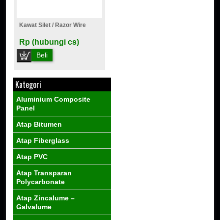
Kawat Silet / Razor Wire
Rp (hubungi cs)
Beli
Kategori
Aluminium Composite
Panel
Atap Bitumen
Atap Fiberglass
Atap PVC
Atap Transparan
Polycarbonate
Atap Zincalume –
Galvalume