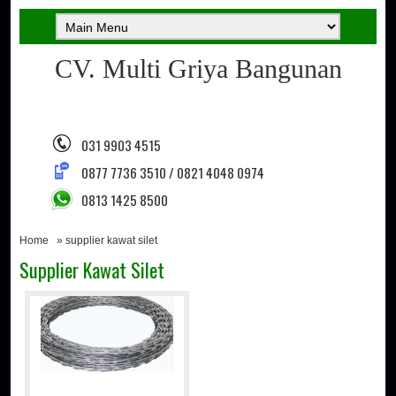
CV. Multi Griya Bangunan
031 9903 4515
0877 7736 3510 / 0821 4048 0974
0813 1425 8500
Home
» supplier kawat silet
Supplier Kawat Silet