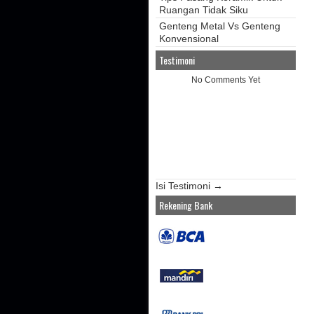
Ruangan Tidak Siku
Genteng Metal Vs Genteng
Konvensional
Testimoni
No Comments Yet
Isi Testimoni →
Rekening Bank