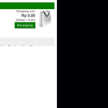
Shopping cart:
Rp 0,00
Jumlah =
0
pcs
Keranjang
 Atap Rooftop, Atap Zincalume,
ngan, Genteng Metal, Plafon