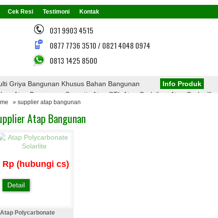
Cek Resi
Testimoni
Kontak
031 9903 4515
0877 7736 3510 / 0821 4048 0974
0813 1425 8500
lti Griya Bangunan Khusus Bahan Bangunan
Info Produk
n Atap Bangunan, Seperti : Atap CTI, Atap Onduline, Atap Onduvilla,
ome
» supplier atap bangunan
 Atap PVC, Atap Transparan, Atap Polycarbonate, Rangka Atap Baja Ri
upplier Atap Bangunan
Menarik Dari Kami
Rp (hubungi cs)
Detail
Atap Polycarbonate