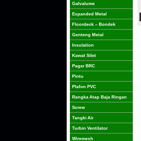
Galvalume
Expanded Metal
Floordeck – Bondek
Genteng Metal
Insulation
Kawat Silet
Pagar BRC
Pintu
Plafon PVC
Rangka Atap Baja Ringan
Screw
Tangki Air
Turbin Ventilator
Wiremesh