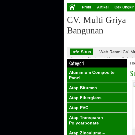
Profil
Artikel
Cek Ongkir
CV. Multi Griya
Bangunan
Info Situs
Web Resmi CV. Mu
Tersedia Berbagai Macam Kebutuha
Kategori
H
Atap Galvalume, Atap Fiberglass,
PVC, Dll.
S
Aluminium Composite
Info Promo
Nantikan Promo 
Panel
Atap Bitumen
Atap Fiberglass
Atap PVC
Atap Transparan
Polycarbonate
Atap Zincalume –