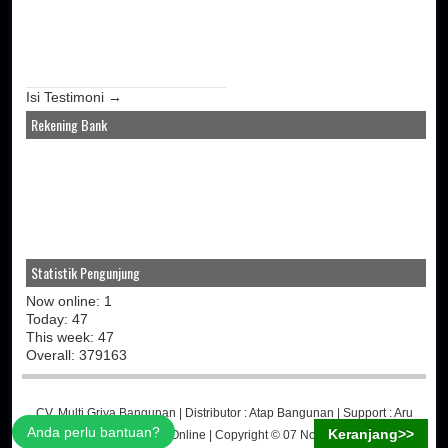
Isi Testimoni →
Rekening Bank
Statistik Pengunjung
Now online: 1
Today: 47
This week: 47
Overall: 379163
CV. Multi Griya Bangunan
| Distributor :
Atap Bangunan
| Support :
Aru
Anda perlu bantuan?
Keranjang>>
Martino
-
Jasa Toko Online
| Copyright © 07 November 2014