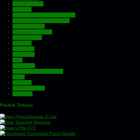
Atap Fiberglass
Atap PVC
Atap Transparan Polycarbonate
Atap Zincalume – Galvalume
Expanded Metal
Floordeck – Bondek
Genteng Metal
Insulation
Kawat Silet
Pagar BRC
Pintu
Plafon PVC
Rangka Atap Baja Ringan
Screw
Tangki Air
Turbin Ventilator
Wiremesh
Produk Terbaru