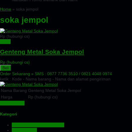
Home
» soka jempol
soka jempol
Rp (hubungi cs)
Detail
Genteng Metal Soka Jempol
Rp (hubungi cs)
Beli
Order Sekarang »
SMS : 0877 7736 3510 / 0821 4048 0974
ketik : Kode - Nama barang - Nama dan alamat pengiriman
Nama Barang
Genteng Metal Soka Jempol
Harga
Rp (hubungi cs)
Lihat Detail »
Kategori
Aluminium Composite Panel
Atap Bitumen