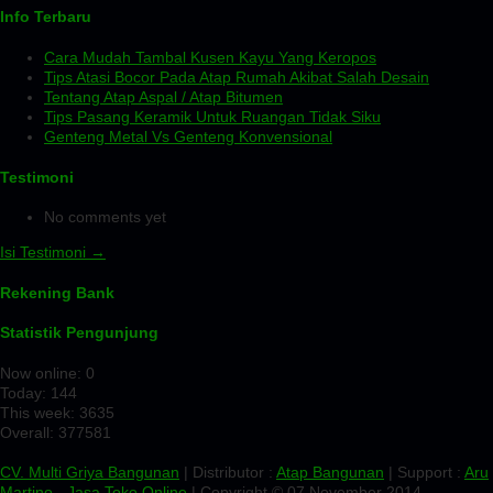
Info Terbaru
Cara Mudah Tambal Kusen Kayu Yang Keropos
Tips Atasi Bocor Pada Atap Rumah Akibat Salah Desain
Tentang Atap Aspal / Atap Bitumen
Tips Pasang Keramik Untuk Ruangan Tidak Siku
Genteng Metal Vs Genteng Konvensional
Testimoni
No comments yet
Isi Testimoni →
Rekening Bank
Statistik Pengunjung
Now online: 0
Today: 144
This week: 3635
Overall: 377581
CV. Multi Griya Bangunan
| Distributor :
Atap Bangunan
| Support :
Aru
Martino
-
Jasa Toko Online
| Copyright © 07 November 2014