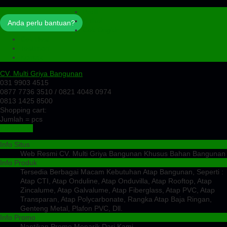
Profil
Artikel
Anda perlu bantuan?
Cek Ongkir
Cek Resi
Testimoni
Kontak
CV. Multi Griya Bangunan
031 9903 4515
0877 7736 3510 / 0821 4048 0974
0813 1425 8500
Shopping cart:
Jumlah =
pcs
Keranjang
Info Situs
Web Resmi CV. Multi Griya Bangunan Khusus Bahan Bangunan
Info Produk
Tersedia Berbagai Macam Kebutuhan Atap Bangunan, Seperti :
Atap CTI, Atap Onduline, Atap Onduvilla, Atap Rooftop, Atap
Zincalume, Atap Galvalume, Atap Fiberglass, Atap PVC, Atap
Transparan, Atap Polycarbonate, Rangka Atap Baja Ringan,
Genteng Metal, Plafon PVC, Dll.
Info Promo
Nantikan Promo Menarik Dari Kami