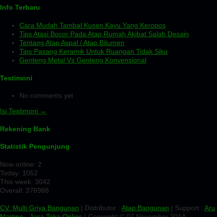
Info Terbaru
Cara Mudah Tambal Kusen Kayu Yang Keropos
Tips Atasi Bocor Pada Atap Rumah Akibat Salah Desain
Tentang Atap Aspal / Atap Bitumen
Tips Pasang Keramik Untuk Ruangan Tidak Siku
Genteng Metal Vs Genteng Konvensional
Testimoni
No comments yet
Isi Testimoni →
Rekening Bank
Statistik Pengunjung
Now online: 2
Today: 1052
This week: 3042
Overall: 376988
CV. Multi Griya Bangunan
| Distributor :
Atap Bangunan
| Support :
Aru
Martino
-
Jasa Toko Online
| Copyright © 07 November 2014