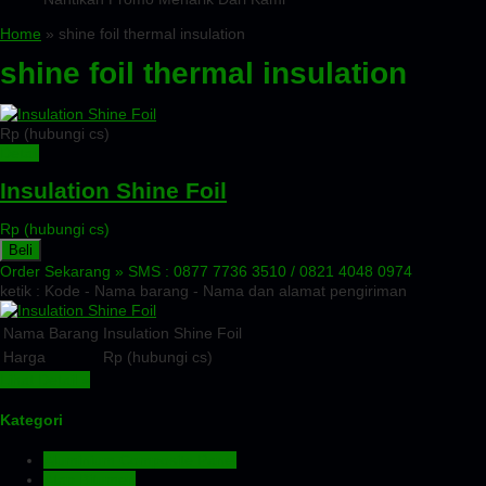
Home
» shine foil thermal insulation
shine foil thermal insulation
Rp (hubungi cs)
Detail
Insulation Shine Foil
Rp (hubungi cs)
Beli
Order Sekarang »
SMS : 0877 7736 3510 / 0821 4048 0974
ketik : Kode - Nama barang - Nama dan alamat pengiriman
Nama Barang
Insulation Shine Foil
Harga
Rp (hubungi cs)
Lihat Detail »
Kategori
Aluminium Composite Panel
Atap Bitumen