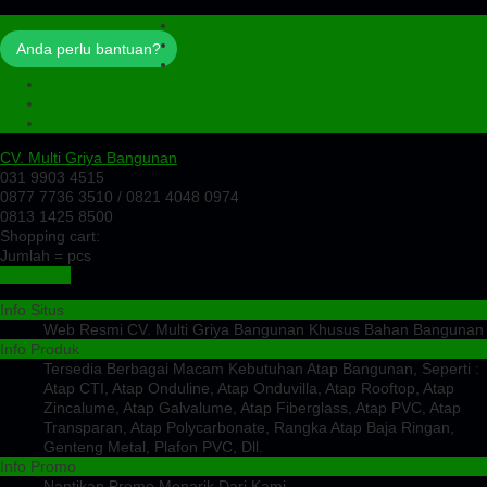
Profil
Artikel
Anda perlu bantuan?
Cek Ongkir
Cek Resi
Testimoni
Kontak
CV. Multi Griya Bangunan
031 9903 4515
0877 7736 3510 / 0821 4048 0974
0813 1425 8500
Shopping cart:
Jumlah =
pcs
Keranjang
Info Situs
Web Resmi CV. Multi Griya Bangunan Khusus Bahan Bangunan
Info Produk
Tersedia Berbagai Macam Kebutuhan Atap Bangunan, Seperti :
Atap CTI, Atap Onduline, Atap Onduvilla, Atap Rooftop, Atap
Zincalume, Atap Galvalume, Atap Fiberglass, Atap PVC, Atap
Transparan, Atap Polycarbonate, Rangka Atap Baja Ringan,
Genteng Metal, Plafon PVC, Dll.
Info Promo
Nantikan Promo Menarik Dari Kami