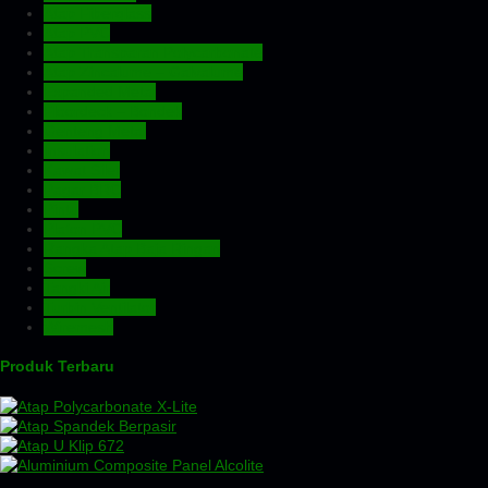
Atap Fiberglass
Atap PVC
Atap Transparan Polycarbonate
Atap Zincalume – Galvalume
Expanded Metal
Floordeck – Bondek
Genteng Metal
Insulation
Kawat Silet
Pagar BRC
Pintu
Plafon PVC
Rangka Atap Baja Ringan
Screw
Tangki Air
Turbin Ventilator
Wiremesh
Produk Terbaru