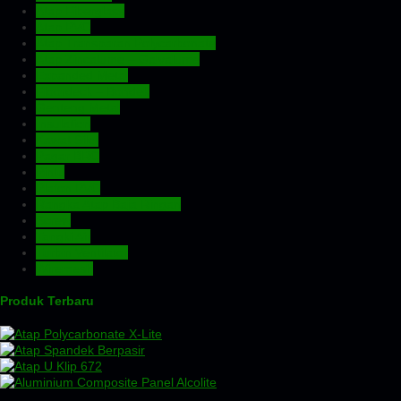
Atap Fiberglass
Atap PVC
Atap Transparan Polycarbonate
Atap Zincalume – Galvalume
Expanded Metal
Floordeck – Bondek
Genteng Metal
Insulation
Kawat Silet
Pagar BRC
Pintu
Plafon PVC
Rangka Atap Baja Ringan
Screw
Tangki Air
Turbin Ventilator
Wiremesh
Produk Terbaru