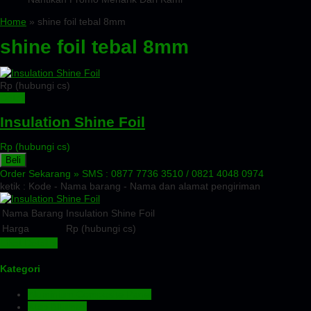
Home
» shine foil tebal 8mm
shine foil tebal 8mm
Rp (hubungi cs)
Detail
Insulation Shine Foil
Rp (hubungi cs)
Beli
Order Sekarang »
SMS : 0877 7736 3510 / 0821 4048 0974
ketik : Kode - Nama barang - Nama dan alamat pengiriman
Nama Barang
Insulation Shine Foil
Harga
Rp (hubungi cs)
Lihat Detail »
Kategori
Aluminium Composite Panel
Atap Bitumen