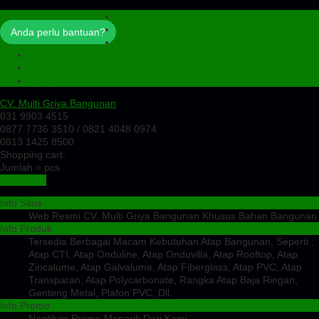
Profil
Artikel
Anda perlu bantuan?
Cek Ongkir
Cek Resi
Testimoni
Kontak
CV. Multi Griya Bangunan
031 9903 4515
0877 7736 3510 / 0821 4048 0974
0813 1425 8500
Shopping cart:
Jumlah =
pcs
Keranjang
Info Situs
Web Resmi CV. Multi Griya Bangunan Khusus Bahan Bangunan
Info Produk
Tersedia Berbagai Macam Kebutuhan Atap Bangunan, Seperti :
Atap CTI, Atap Onduline, Atap Onduvilla, Atap Rooftop, Atap
Zincalume, Atap Galvalume, Atap Fiberglass, Atap PVC, Atap
Transparan, Atap Polycarbonate, Rangka Atap Baja Ringan,
Genteng Metal, Plafon PVC, Dll.
Info Promo
Nantikan Promo Menarik Dari Kami