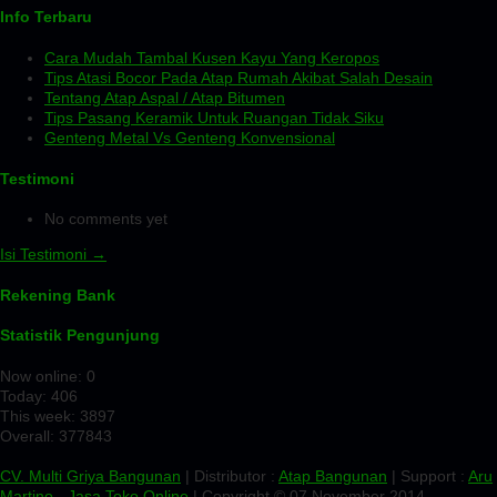
Info Terbaru
Cara Mudah Tambal Kusen Kayu Yang Keropos
Tips Atasi Bocor Pada Atap Rumah Akibat Salah Desain
Tentang Atap Aspal / Atap Bitumen
Tips Pasang Keramik Untuk Ruangan Tidak Siku
Genteng Metal Vs Genteng Konvensional
Testimoni
No comments yet
Isi Testimoni →
Rekening Bank
Statistik Pengunjung
Now online: 0
Today: 406
This week: 3897
Overall: 377843
CV. Multi Griya Bangunan
| Distributor :
Atap Bangunan
| Support :
Aru
Martino
-
Jasa Toko Online
| Copyright © 07 November 2014