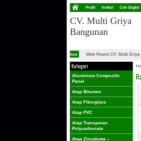
Profil
Artikel
Cek Ongkir
CV. Multi Griya
Bangunan
Info Situs
Web Resmi CV. Multi Griya B
Kategori
H
R
Aluminium Composite
Panel
Atap Bitumen
Atap Fiberglass
Atap PVC
Atap Transparan
Polycarbonate
Atap Zincalume –