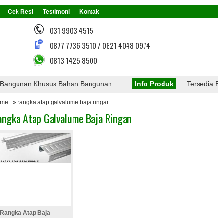
Cek Resi
Testimoni
Kontak
031 9903 4515
0877 7736 3510 / 0821 4048 0974
0813 1425 8500
angunan Khusus Bahan Bangunan
Info Produk
Tersedia Berb
ome
» rangka atap galvalume baja ringan
angka Atap Galvalume Baja Ringan
Rangka Atap Baja