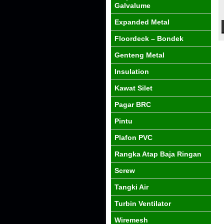
Galvalume
Expanded Metal
Floordeck – Bondek
Genteng Metal
Insulation
Kawat Silet
Pagar BRC
Pintu
Plafon PVC
Rangka Atap Baja Ringan
Screw
Tangki Air
Turbin Ventilator
Wiremesh