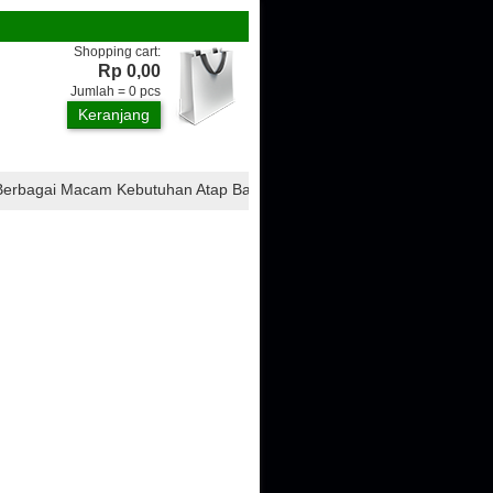
Shopping cart:
Rp 0,00
Jumlah =
0
pcs
Keranjang
agai Macam Kebutuhan Atap Bangunan, Seperti : Atap CTI, Atap Ondulin