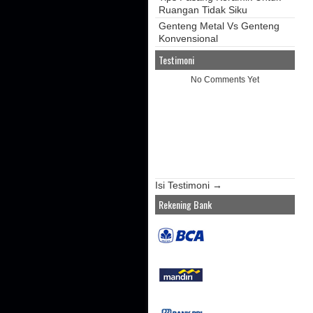
Ruangan Tidak Siku
Genteng Metal Vs Genteng
Konvensional
Testimoni
No Comments Yet
Isi Testimoni →
Rekening Bank