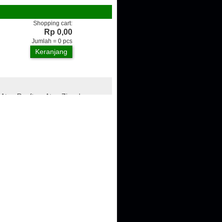
Shopping cart:
Rp 0,00
Jumlah =
0
pcs
Keranjang
 Atap Rooftop, Atap Zincalume,
ngan, Genteng Metal, Plafon