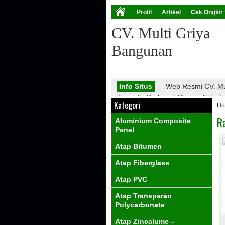
Profil
Artikel
Cek Ongkir
CV. Multi Griya
Bangunan
Info Situs
Web Resmi CV. Mu
Tersedia Berbagai Macam Kebutuha
Kategori
H
Atap Galvalume, Atap Fiberglass,
PVC, Dll.
R
Aluminium Composite
Info Promo
Nantikan Promo 
Panel
Atap Bitumen
Atap Fiberglass
Atap PVC
Atap Transparan
Polycarbonate
Atap Zincalume –