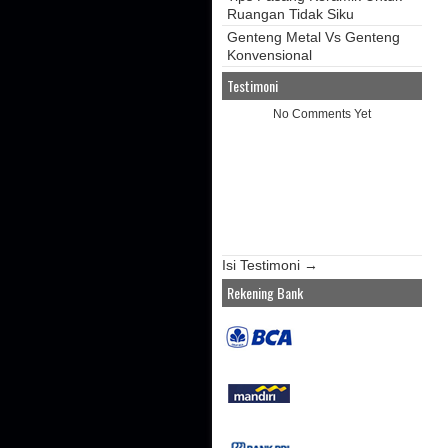
Ruangan Tidak Siku
Genteng Metal Vs Genteng
Konvensional
Testimoni
No Comments Yet
Isi Testimoni →
Rekening Bank