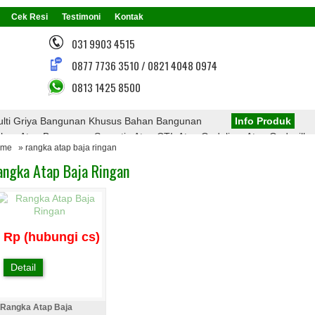
Cek Resi
Testimoni
Kontak
031 9903 4515
0877 7736 3510 / 0821 4048 0974
0813 1425 8500
lti Griya Bangunan Khusus Bahan Bangunan
Info Produk
n Atap Bangunan, Seperti : Atap CTI, Atap Onduline, Atap Onduvilla,
ome
» rangka atap baja ringan
 Atap PVC, Atap Transparan, Atap Polycarbonate, Rangka Atap Baja Ri
angka Atap Baja Ringan
Menarik Dari Kami
Rp (hubungi cs)
Detail
Rangka Atap Baja