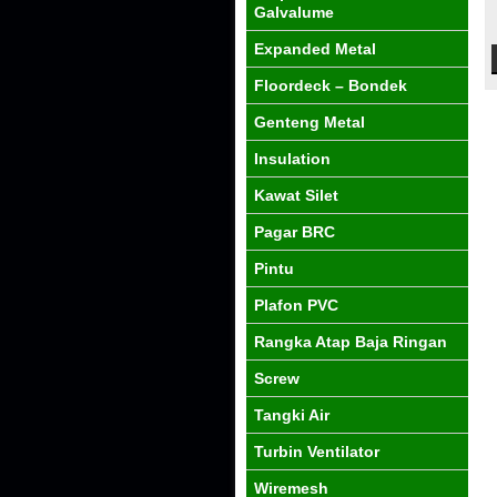
Galvalume
Expanded Metal
Floordeck – Bondek
Genteng Metal
Insulation
Kawat Silet
Pagar BRC
Pintu
Plafon PVC
Rangka Atap Baja Ringan
Screw
Tangki Air
Turbin Ventilator
Wiremesh