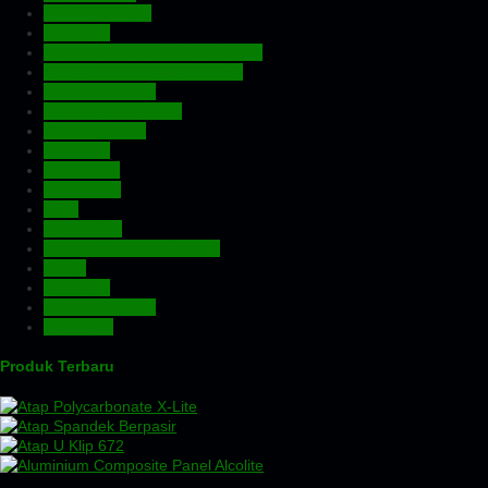
Atap Fiberglass
Atap PVC
Atap Transparan Polycarbonate
Atap Zincalume – Galvalume
Expanded Metal
Floordeck – Bondek
Genteng Metal
Insulation
Kawat Silet
Pagar BRC
Pintu
Plafon PVC
Rangka Atap Baja Ringan
Screw
Tangki Air
Turbin Ventilator
Wiremesh
Produk Terbaru