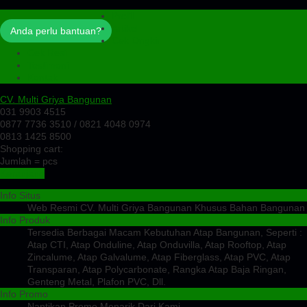
Profil
Artikel
Anda perlu bantuan?
Cek Ongkir
Cek Resi
Testimoni
Kontak
CV. Multi Griya Bangunan
031 9903 4515
0877 7736 3510 / 0821 4048 0974
0813 1425 8500
Shopping cart:
Jumlah =
pcs
Keranjang
Info Situs
Web Resmi CV. Multi Griya Bangunan Khusus Bahan Bangunan
Info Produk
Tersedia Berbagai Macam Kebutuhan Atap Bangunan, Seperti :
Atap CTI, Atap Onduline, Atap Onduvilla, Atap Rooftop, Atap
Zincalume, Atap Galvalume, Atap Fiberglass, Atap PVC, Atap
Transparan, Atap Polycarbonate, Rangka Atap Baja Ringan,
Genteng Metal, Plafon PVC, Dll.
Info Promo
Nantikan Promo Menarik Dari Kami