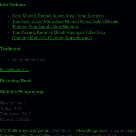
Info Terbaru
Cara Mudah Tambal Kusen Kayu Yang Keropos
Tips Atasi Bocor Pada Atap Rumah Akibat Salah Desain
Tentang Atap Aspal / Atap Bitumen
Tips Pasang Keramik Untuk Ruangan Tidak Siku
Genteng Metal Vs Genteng Konvensional
Testimoni
No comments yet
Isi Testimoni →
Rekening Bank
Statistik Pengunjung
Now online: 1
Today: 422
This week: 2412
Overall: 376358
CV. Multi Griya Bangunan
| Distributor :
Atap Bangunan
| Support :
Aru
Martino
-
Jasa Toko Online
| Copyright © 07 November 2014