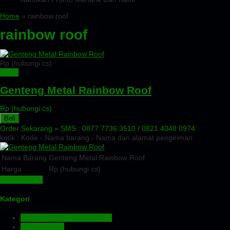
Home
» rainbow roof
rainbow roof
Rp (hubungi cs)
Detail
Genteng Metal Rainbow Roof
Rp (hubungi cs)
Beli
Order Sekarang »
SMS : 0877 7736 3510 / 0821 4048 0974
ketik : Kode - Nama barang - Nama dan alamat pengiriman
Nama Barang
Genteng Metal Rainbow Roof
Harga
Rp (hubungi cs)
Lihat Detail »
Kategori
Aluminium Composite Panel
Atap Bitumen