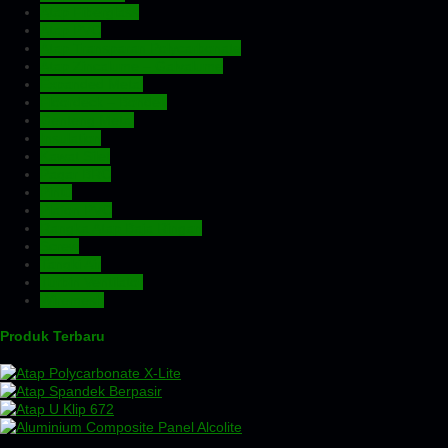
Atap Fiberglass
Atap PVC
Atap Transparan Polycarbonate
Atap Zincalume – Galvalume
Expanded Metal
Floordeck – Bondek
Genteng Metal
Insulation
Kawat Silet
Pagar BRC
Pintu
Plafon PVC
Rangka Atap Baja Ringan
Screw
Tangki Air
Turbin Ventilator
Wiremesh
Produk Terbaru