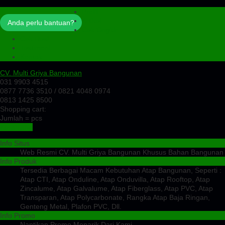
Profil
Artikel
Anda perlu bantuan?
Cek Ongkir
Cek Resi
Testimoni
Kontak
CV. Multi Griya Bangunan
031 9903 4515
0877 7736 3510 / 0821 4048 0974
0813 1425 8500
Shopping cart:
Jumlah =
pcs
Keranjang
Info Situs
Web Resmi CV. Multi Griya Bangunan Khusus Bahan Bangunan
Info Produk
Tersedia Berbagai Macam Kebutuhan Atap Bangunan, Seperti :
Atap CTI, Atap Onduline, Atap Onduvilla, Atap Rooftop, Atap
Zincalume, Atap Galvalume, Atap Fiberglass, Atap PVC, Atap
Transparan, Atap Polycarbonate, Rangka Atap Baja Ringan,
Genteng Metal, Plafon PVC, Dll.
Info Promo
Nantikan Promo Menarik Dari Kami