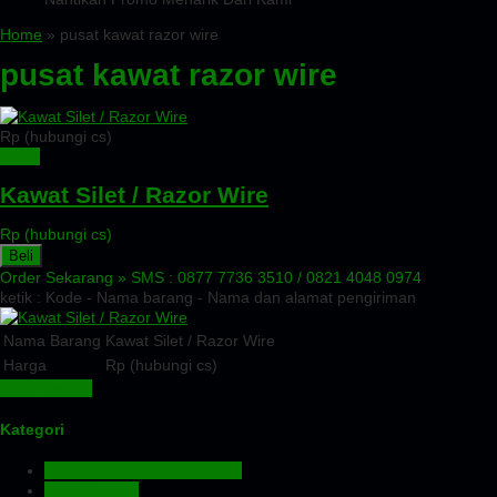
Home
» pusat kawat razor wire
pusat kawat razor wire
Rp (hubungi cs)
Detail
Kawat Silet / Razor Wire
Rp (hubungi cs)
Beli
Order Sekarang »
SMS : 0877 7736 3510 / 0821 4048 0974
ketik : Kode - Nama barang - Nama dan alamat pengiriman
Nama Barang
Kawat Silet / Razor Wire
Harga
Rp (hubungi cs)
Lihat Detail »
Kategori
Aluminium Composite Panel
Atap Bitumen