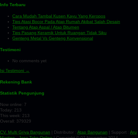
Info Terbaru
Cara Mudah Tambal Kusen Kayu Yang Keropos
Tips Atasi Bocor Pada Atap Rumah Akibat Salah Desain
Tentang Atap Aspal / Atap Bitumen
Tips Pasang Keramik Untuk Ruangan Tidak Siku
Genteng Metal Vs Genteng Konvensional
Testimoni
No comments yet
Isi Testimoni →
Rekening Bank
Statistik Pengunjung
Now online: 7
Today: 213
This week: 213
Overall: 379329
CV. Multi Griya Bangunan
| Distributor :
Atap Bangunan
| Support :
Aru
Martino
-
Jasa Toko Online
| Copyright © 07 November 2014