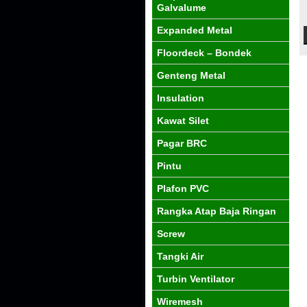
Galvalume
Expanded Metal
Floordeck – Bondek
Genteng Metal
Insulation
Kawat Silet
Pagar BRC
Pintu
Plafon PVC
Rangka Atap Baja Ringan
Screw
Tangki Air
Turbin Ventilator
Wiremesh