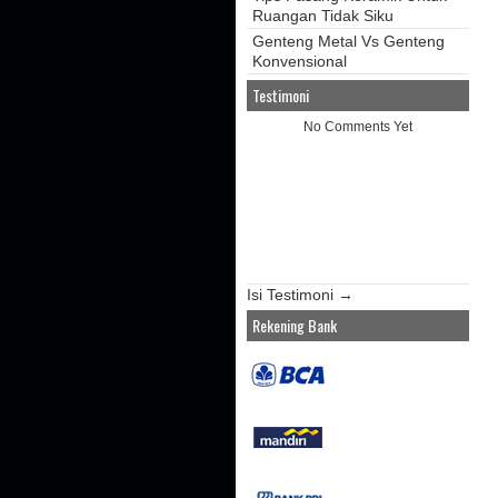
Ruangan Tidak Siku
Genteng Metal Vs Genteng
Konvensional
Testimoni
No Comments Yet
Isi Testimoni →
Rekening Bank