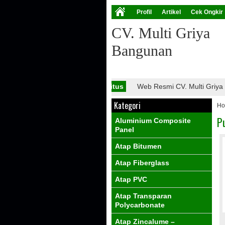
Profil
Artikel
Cek Ongkir
CV. Multi Griya
Bangunan
Info Situs
Web Resmi CV. Multi Griya B
Kategori
H
P
Aluminium Composite
Panel
Atap Bitumen
Atap Fiberglass
Atap PVC
Atap Transparan
Polycarbonate
Atap Zincalume –