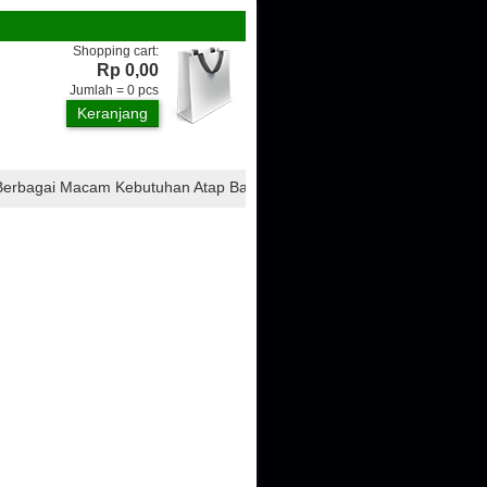
Shopping cart:
Rp 0,00
Jumlah =
0
pcs
Keranjang
bagai Macam Kebutuhan Atap Bangunan, Seperti : Atap CTI, Atap Onduli