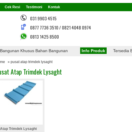
Cek Resi
Testimoni
Kontak
031 9903 4515
0877 7736 3510 / 0821 4048 0974
0813 1425 8500
angunan Khusus Bahan Bangunan
Info Produk
Tersedia Ber
ome
» pusat atap trimdek lysaght
usat Atap Trimdek Lysaght
Atap Trimdek Lysaght