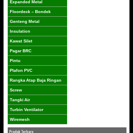
Expanded Metal
Floordeck – Bondek
Genteng Metal
Insulation
Kawat Silet
Pagar BRC
Pintu
Plafon PVC
Rangka Atap Baja Ringan
Screw
Tangki Air
Turbin Ventilator
Wiremesh
Produk Terbaru