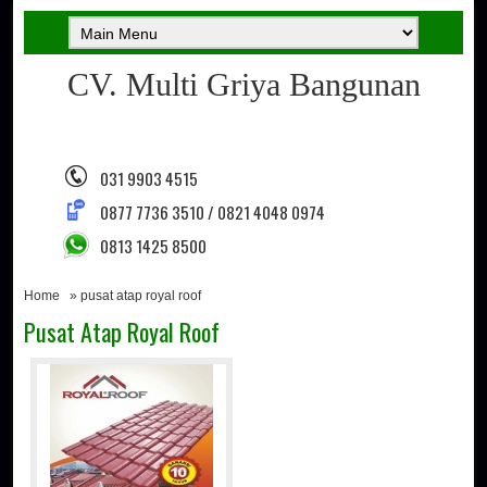
CV. Multi Griya Bangunan
031 9903 4515
0877 7736 3510 / 0821 4048 0974
0813 1425 8500
Home
» pusat atap royal roof
Pusat Atap Royal Roof