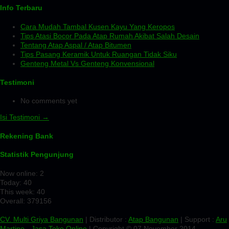
Info Terbaru
Cara Mudah Tambal Kusen Kayu Yang Keropos
Tips Atasi Bocor Pada Atap Rumah Akibat Salah Desain
Tentang Atap Aspal / Atap Bitumen
Tips Pasang Keramik Untuk Ruangan Tidak Siku
Genteng Metal Vs Genteng Konvensional
Testimoni
No comments yet
Isi Testimoni →
Rekening Bank
Statistik Pengunjung
Now online: 2
Today: 40
This week: 40
Overall: 379156
CV. Multi Griya Bangunan
| Distributor :
Atap Bangunan
| Support :
Aru
Martino
-
Jasa Toko Online
| Copyright © 07 November 2014