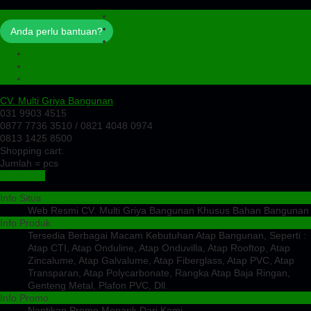
Profil
Artikel
Anda perlu bantuan?
Cek Ongkir
Cek Resi
Testimoni
Kontak
CV. Multi Griya Bangunan
031 9903 4515
0877 7736 3510 / 0821 4048 0974
0813 1425 8500
Shopping cart:
Jumlah =
pcs
Keranjang
Info Situs
Web Resmi CV. Multi Griya Bangunan Khusus Bahan Bangunan
Info Produk
Tersedia Berbagai Macam Kebutuhan Atap Bangunan, Seperti :
Atap CTI, Atap Onduline, Atap Onduvilla, Atap Rooftop, Atap
Zincalume, Atap Galvalume, Atap Fiberglass, Atap PVC, Atap
Transparan, Atap Polycarbonate, Rangka Atap Baja Ringan,
Genteng Metal, Plafon PVC, Dll.
Info Promo
Nantikan Promo Menarik Dari Kami