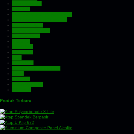
Atap Fiberglass
Atap PVC
Atap Transparan Polycarbonate
Atap Zincalume – Galvalume
Expanded Metal
Floordeck – Bondek
Genteng Metal
Insulation
Kawat Silet
Pagar BRC
Pintu
Plafon PVC
Rangka Atap Baja Ringan
Screw
Tangki Air
Turbin Ventilator
Wiremesh
Produk Terbaru