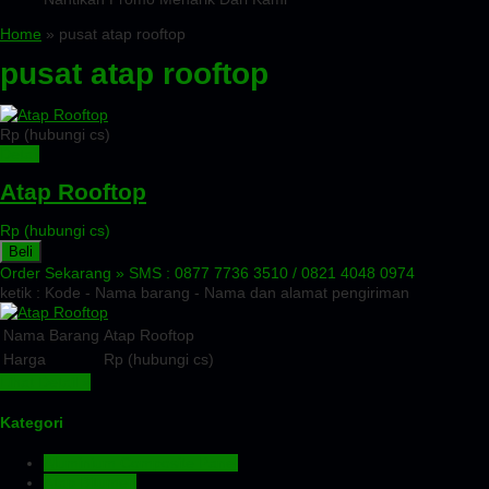
Home
» pusat atap rooftop
pusat atap rooftop
Rp (hubungi cs)
Detail
Atap Rooftop
Rp (hubungi cs)
Beli
Order Sekarang »
SMS : 0877 7736 3510 / 0821 4048 0974
ketik : Kode - Nama barang - Nama dan alamat pengiriman
Nama Barang
Atap Rooftop
Harga
Rp (hubungi cs)
Lihat Detail »
Kategori
Aluminium Composite Panel
Atap Bitumen