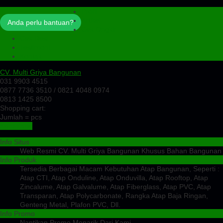
Profil
Artikel
Anda perlu bantuan?
Cek Ongkir
Cek Resi
Testimoni
Kontak
CV. Multi Griya Bangunan
031 9903 4515
0877 7736 3510 / 0821 4048 0974
0813 1425 8500
Shopping cart:
Jumlah =
pcs
Keranjang
Info Situs
Web Resmi CV. Multi Griya Bangunan Khusus Bahan Bangunan
Info Produk
Tersedia Berbagai Macam Kebutuhan Atap Bangunan, Seperti :
Atap CTI, Atap Onduline, Atap Onduvilla, Atap Rooftop, Atap
Zincalume, Atap Galvalume, Atap Fiberglass, Atap PVC, Atap
Transparan, Atap Polycarbonate, Rangka Atap Baja Ringan,
Genteng Metal, Plafon PVC, Dll.
Info Promo
Nantikan Promo Menarik Dari Kami