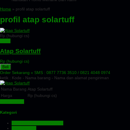
Home
» profil atap solartuff
profil atap solartuff
Rp (hubungi cs)
Detail
Atap Solartuff
Rp (hubungi cs)
Beli
Order Sekarang »
SMS : 0877 7736 3510 / 0821 4048 0974
ketik : Kode - Nama barang - Nama dan alamat pengiriman
Nama Barang
Atap Solartuff
Harga
Rp (hubungi cs)
Lihat Detail »
Kategori
Aluminium Composite Panel
Atap Bitumen