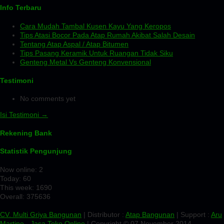
Info Terbaru
Cara Mudah Tambal Kusen Kayu Yang Keropos
Tips Atasi Bocor Pada Atap Rumah Akibat Salah Desain
Tentang Atap Aspal / Atap Bitumen
Tips Pasang Keramik Untuk Ruangan Tidak Siku
Genteng Metal Vs Genteng Konvensional
Testimoni
No comments yet
Isi Testimoni →
Rekening Bank
Statistik Pengunjung
Now online: 2
Today: 60
This week: 1690
Overall: 375636
CV. Multi Griya Bangunan
| Distributor :
Atap Bangunan
| Support :
Aru
Martino
-
Jasa Toko Online
| Copyright © 07 November 2014