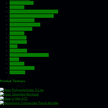
Atap Fiberglass
Atap PVC
Atap Transparan Polycarbonate
Atap Zincalume – Galvalume
Expanded Metal
Floordeck – Bondek
Genteng Metal
Insulation
Kawat Silet
Pagar BRC
Pintu
Plafon PVC
Rangka Atap Baja Ringan
Screw
Tangki Air
Turbin Ventilator
Wiremesh
Produk Terbaru