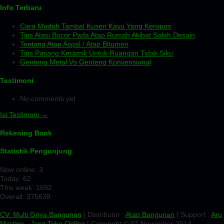
Info Terbaru
Cara Mudah Tambal Kusen Kayu Yang Keropos
Tips Atasi Bocor Pada Atap Rumah Akibat Salah Desain
Tentang Atap Aspal / Atap Bitumen
Tips Pasang Keramik Untuk Ruangan Tidak Siku
Genteng Metal Vs Genteng Konvensional
Testimoni
No comments yet
Isi Testimoni →
Rekening Bank
Statistik Pengunjung
Now online: 3
Today: 62
This week: 1692
Overall: 375638
CV. Multi Griya Bangunan
| Distributor :
Atap Bangunan
| Support :
Aru
Martino
-
Jasa Toko Online
| Copyright © 07 November 2014