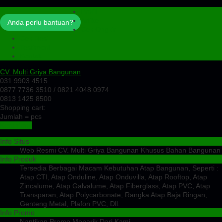
Profil
Artikel
Anda perlu bantuan?
Cek Ongkir
Cek Resi
Testimoni
Kontak
CV. Multi Griya Bangunan
031 9903 4515
0877 7736 3510 / 0821 4048 0974
0813 1425 8500
Shopping cart:
Jumlah =
pcs
Keranjang
Info Situs
Web Resmi CV. Multi Griya Bangunan Khusus Bahan Bangunan
Info Produk
Tersedia Berbagai Macam Kebutuhan Atap Bangunan, Seperti :
Atap CTI, Atap Onduline, Atap Onduvilla, Atap Rooftop, Atap
Zincalume, Atap Galvalume, Atap Fiberglass, Atap PVC, Atap
Transparan, Atap Polycarbonate, Rangka Atap Baja Ringan,
Genteng Metal, Plafon PVC, Dll.
Info Promo
Nantikan Promo Menarik Dari Kami