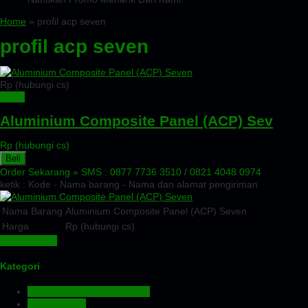
Home
» profil acp seven
profil acp seven
Rp (hubungi cs)
Detail
Aluminium Composite Panel (ACP) Sev
Rp (hubungi cs)
Beli
Order Sekarang »
SMS : 0877 7736 3510 / 0821 4048 0974
ketik : Kode - Nama barang - Nama dan alamat pengiriman
Nama Barang
Aluminium Composite Panel (ACP) Seven
Harga
Rp (hubungi cs)
Lihat Detail »
Kategori
Aluminium Composite Panel
Atap Bitumen