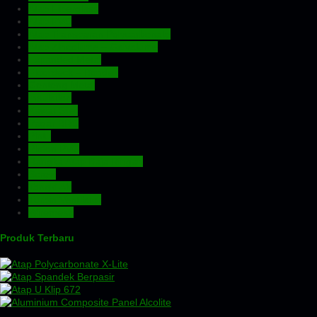
Atap Fiberglass
Atap PVC
Atap Transparan Polycarbonate
Atap Zincalume – Galvalume
Expanded Metal
Floordeck – Bondek
Genteng Metal
Insulation
Kawat Silet
Pagar BRC
Pintu
Plafon PVC
Rangka Atap Baja Ringan
Screw
Tangki Air
Turbin Ventilator
Wiremesh
Produk Terbaru