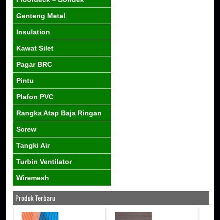
Genteng Metal
Insulation
Kawat Silet
Pagar BRC
Pintu
Plafon PVC
Rangka Atap Baja Ringan
Screw
Tangki Air
Turbin Ventilator
Wiremesh
Produk Terbaru