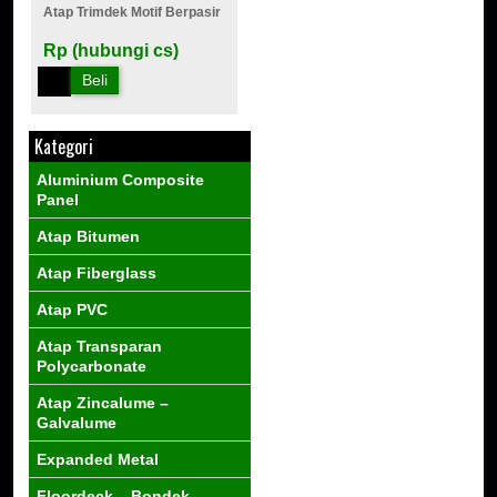
Atap Trimdek Motif Berpasir
Rp (hubungi cs)
Beli
Kategori
Aluminium Composite
Panel
Atap Bitumen
Atap Fiberglass
Atap PVC
Atap Transparan
Polycarbonate
Atap Zincalume –
Galvalume
Expanded Metal
Floordeck – Bondek