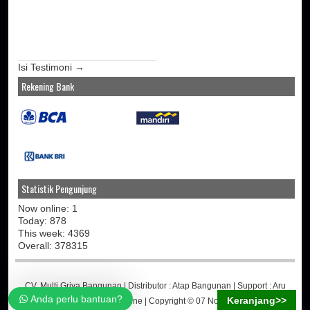
Isi Testimoni →
Rekening Bank
Statistik Pengunjung
Now online: 1
Today: 878
This week: 4369
Overall: 378315
CV. Multi Griya Bangunan
| Distributor :
Atap Bangunan
| Support :
Aru
Anda perlu bantuan?
Keranjang>>
Martino
-
Jasa Toko Online
| Copyright © 07 November 2014