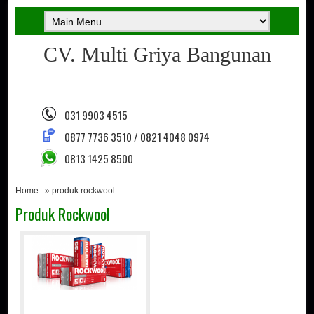
CV. Multi Griya Bangunan
031 9903 4515
0877 7736 3510 / 0821 4048 0974
0813 1425 8500
Home
» produk rockwool
Produk Rockwool