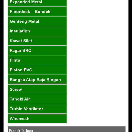
Expanded Metal
Floordeck – Bondek
Genteng Metal
Insulation
Kawat Silet
Pagar BRC
Pintu
Plafon PVC
Rangka Atap Baja Ringan
Screw
Tangki Air
Turbin Ventilator
Wiremesh
Produk Terbaru