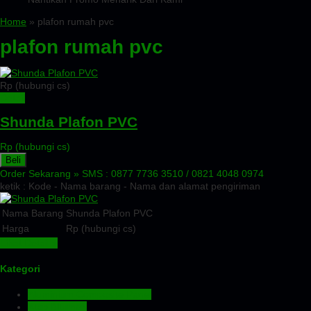
Home
» plafon rumah pvc
plafon rumah pvc
Rp (hubungi cs)
Detail
Shunda Plafon PVC
Rp (hubungi cs)
Beli
Order Sekarang »
SMS : 0877 7736 3510 / 0821 4048 0974
ketik : Kode - Nama barang - Nama dan alamat pengiriman
Nama Barang
Shunda Plafon PVC
Harga
Rp (hubungi cs)
Lihat Detail »
Kategori
Aluminium Composite Panel
Atap Bitumen