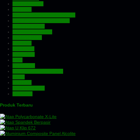
Atap Fiberglass
Atap PVC
Atap Transparan Polycarbonate
Atap Zincalume – Galvalume
Expanded Metal
Floordeck – Bondek
Genteng Metal
Insulation
Kawat Silet
Pagar BRC
Pintu
Plafon PVC
Rangka Atap Baja Ringan
Screw
Tangki Air
Turbin Ventilator
Wiremesh
Produk Terbaru