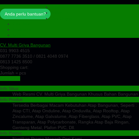
Profil
Artikel
Anda perlu bantuan?
Cek Ongkir
Cek Resi
Testimoni
Kontak
CV. Multi Griya Bangunan
031 9903 4515
0877 7736 3510 / 0821 4048 0974
0813 1425 8500
Shopping cart:
Jumlah =
pcs
Keranjang
Info Situs
Web Resmi CV. Multi Griya Bangunan Khusus Bahan Bangunan
Info Produk
Tersedia Berbagai Macam Kebutuhan Atap Bangunan, Seperti :
Atap CTI, Atap Onduline, Atap Onduvilla, Atap Rooftop, Atap
Zincalume, Atap Galvalume, Atap Fiberglass, Atap PVC, Atap
Transparan, Atap Polycarbonate, Rangka Atap Baja Ringan,
Genteng Metal, Plafon PVC, Dll.
Info Promo
Nantikan Promo Menarik Dari Kami