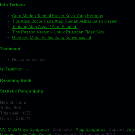
Info Terbaru
Cara Mudah Tambal Kusen Kayu Yang Keropos
Tips Atasi Bocor Pada Atap Rumah Akibat Salah Desain
Tentang Atap Aspal / Atap Bitumen
Tips Pasang Keramik Untuk Ruangan Tidak Siku
Genteng Metal Vs Genteng Konvensional
Testimoni
No comments yet
Isi Testimoni →
Rekening Bank
Statistik Pengunjung
Now online: 2
Today: 884
This week: 4375
Overall: 378321
CV. Multi Griya Bangunan
| Distributor :
Atap Bangunan
| Support :
Aru
Martino
-
Jasa Toko Online
| Copyright © 07 November 2014