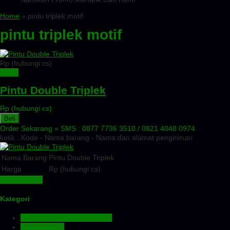
Home
» pintu triplek motif
pintu triplek motif
Rp (hubungi cs)
Detail
Pintu Double Triplek
Rp (hubungi cs)
Beli
Order Sekarang »
SMS : 0877 7736 3510 / 0821 4048 0974
ketik : Kode - Nama barang - Nama dan alamat pengiriman
Nama Barang
Pintu Double Triplek
Harga
Rp (hubungi cs)
Lihat Detail »
Kategori
Aluminium Composite Panel
Atap Bitumen