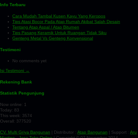
Info Terbaru
Cara Mudah Tambal Kusen Kayu Yang Keropos
Tips Atasi Bocor Pada Atap Rumah Akibat Salah Desain
Tentang Atap Aspal / Atap Bitumen
Tips Pasang Keramik Untuk Ruangan Tidak Siku
Genteng Metal Vs Genteng Konvensional
Testimoni
No comments yet
Isi Testimoni →
Rekening Bank
Statistik Pengunjung
Now online: 1
Today: 83
This week: 3574
Overall: 377520
CV. Multi Griya Bangunan
| Distributor :
Atap Bangunan
| Support :
Aru
Martino
-
Jasa Toko Online
| Copyright © 07 November 2014