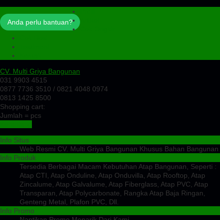
Profil
Artikel
Anda perlu bantuan?
Cek Ongkir
Cek Resi
Testimoni
Kontak
CV. Multi Griya Bangunan
031 9903 4515
0877 7736 3510 / 0821 4048 0974
0813 1425 8500
Shopping cart:
Jumlah =
pcs
Keranjang
Info Situs
Web Resmi CV. Multi Griya Bangunan Khusus Bahan Bangunan
Info Produk
Tersedia Berbagai Macam Kebutuhan Atap Bangunan, Seperti :
Atap CTI, Atap Onduline, Atap Onduvilla, Atap Rooftop, Atap
Zincalume, Atap Galvalume, Atap Fiberglass, Atap PVC, Atap
Transparan, Atap Polycarbonate, Rangka Atap Baja Ringan,
Genteng Metal, Plafon PVC, Dll.
Info Promo
Nantikan Promo Menarik Dari Kami