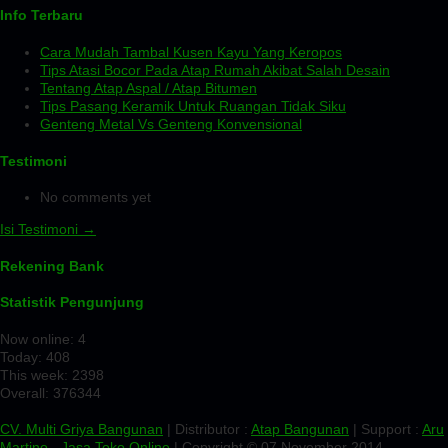
Info Terbaru
Cara Mudah Tambal Kusen Kayu Yang Keropos
Tips Atasi Bocor Pada Atap Rumah Akibat Salah Desain
Tentang Atap Aspal / Atap Bitumen
Tips Pasang Keramik Untuk Ruangan Tidak Siku
Genteng Metal Vs Genteng Konvensional
Testimoni
No comments yet
Isi Testimoni →
Rekening Bank
Statistik Pengunjung
Now online: 4
Today: 408
This week: 2398
Overall: 376344
CV. Multi Griya Bangunan
| Distributor :
Atap Bangunan
| Support :
Aru
Martino
-
Jasa Toko Online
| Copyright © 07 November 2014