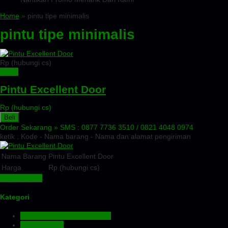
Home
» pintu tipe minimalis
pintu tipe minimalis
Rp (hubungi cs)
Detail
Pintu Excellent Door
Rp (hubungi cs)
Beli
Order Sekarang »
SMS : 0877 7736 3510 / 0821 4048 0974
ketik : Kode - Nama barang - Nama dan alamat pengiriman
Nama Barang
Pintu Excellent Door
Harga
Rp (hubungi cs)
Lihat Detail »
Kategori
Aluminium Composite Panel
Atap Bitumen