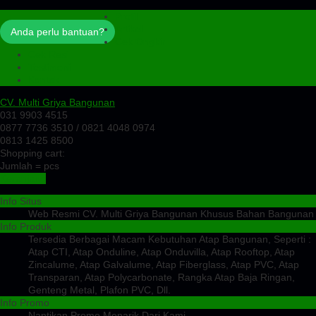
Profil
Artikel
Anda perlu bantuan?
Cek Ongkir
Cek Resi
Testimoni
Kontak
CV. Multi Griya Bangunan
031 9903 4515
0877 7736 3510 / 0821 4048 0974
0813 1425 8500
Shopping cart:
Jumlah =
pcs
Keranjang
Info Situs
Web Resmi CV. Multi Griya Bangunan Khusus Bahan Bangunan
Info Produk
Tersedia Berbagai Macam Kebutuhan Atap Bangunan, Seperti :
Atap CTI, Atap Onduline, Atap Onduvilla, Atap Rooftop, Atap
Zincalume, Atap Galvalume, Atap Fiberglass, Atap PVC, Atap
Transparan, Atap Polycarbonate, Rangka Atap Baja Ringan,
Genteng Metal, Plafon PVC, Dll.
Info Promo
Nantikan Promo Menarik Dari Kami