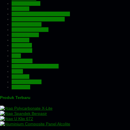
Atap Fiberglass
Atap PVC
Atap Transparan Polycarbonate
Atap Zincalume – Galvalume
Expanded Metal
Floordeck – Bondek
Genteng Metal
Insulation
Kawat Silet
Pagar BRC
Pintu
Plafon PVC
Rangka Atap Baja Ringan
Screw
Tangki Air
Turbin Ventilator
Wiremesh
Produk Terbaru