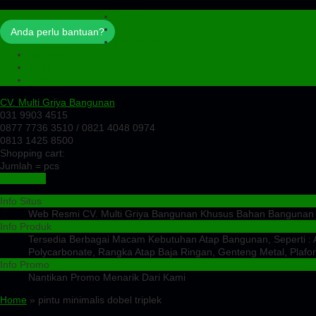
Profil
Artikel
Anda perlu bantuan?
Cek Ongkir
Cek Resi
Testimoni
Kontak
CV. Multi Griya Bangunan
031 9903 4515
0877 7736 3510 / 0821 4048 0974
0813 1425 8500
Shopping cart:
Jumlah =
pcs
Keranjang
Info Situs
Web Resmi CV. Multi Griya Bangunan Khusus Bahan Bangunan
Info Produk
Tersedia Berbagai Macam Kebutuhan Atap Bangunan, Seperti : At
Polycarbonate, Rangka Atap Baja Ringan, Genteng Metal, Plafon
Info Promo
Nantikan Promo Menarik Dari Kami
Home
» pintu minimalis dobel triplek