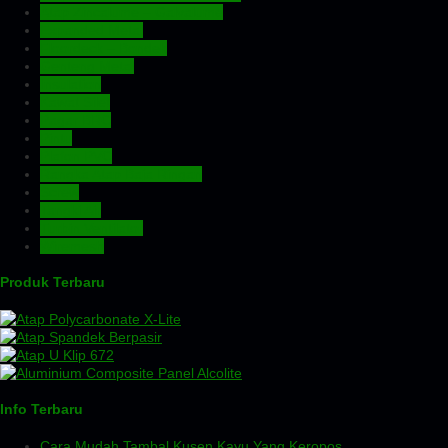
Atap Zincalume – Galvalume
Expanded Metal
Floordeck – Bondek
Genteng Metal
Insulation
Kawat Silet
Pagar BRC
Pintu
Plafon PVC
Rangka Atap Baja Ringan
Screw
Tangki Air
Turbin Ventilator
Wiremesh
Produk Terbaru
Info Terbaru
Cara Mudah Tambal Kusen Kayu Yang Keropos