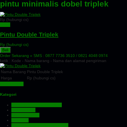
pintu minimalis dobel triplek
Rp (hubungi cs)
Detail
Pintu Double Triplek
Rp (hubungi cs)
Beli
Order Sekarang »
SMS : 0877 7736 3510 / 0821 4048 0974
ketik : Kode - Nama barang - Nama dan alamat pengiriman
Nama Barang
Pintu Double Triplek
Harga
Rp (hubungi cs)
Lihat Detail »
Kategori
Aluminium Composite Panel
Atap Bitumen
Atap Fiberglass
Atap PVC
Atap Transparan Polycarbonate