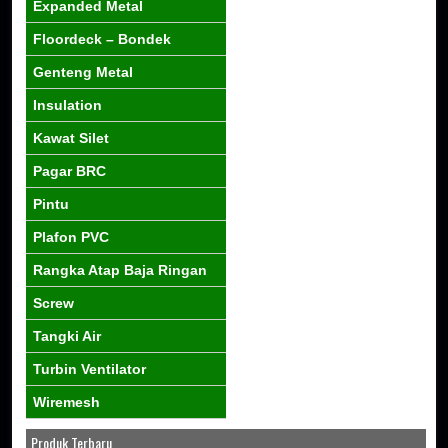
Expanded Metal
Floordeck – Bondek
Genteng Metal
Insulation
Kawat Silet
Pagar BRC
Pintu
Plafon PVC
Rangka Atap Baja Ringan
Screw
Tangki Air
Turbin Ventilator
Wiremesh
Produk Terbaru