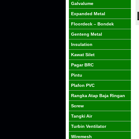
Galvalume
Expanded Metal
Floordeck – Bondek
Genteng Metal
Insulation
Kawat Silet
Pagar BRC
Pintu
Plafon PVC
Rangka Atap Baja Ringan
Screw
Tangki Air
Turbin Ventilator
Wiremesh