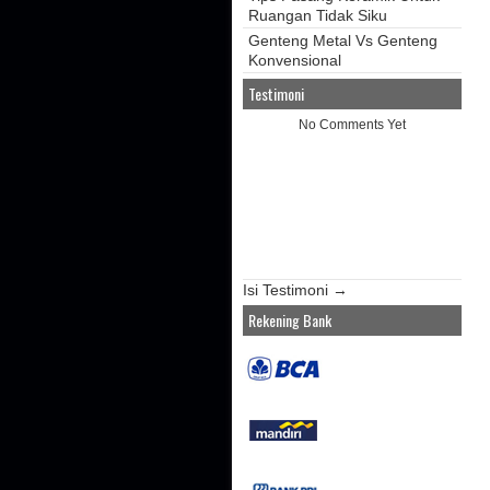
Ruangan Tidak Siku
Genteng Metal Vs Genteng
Konvensional
Testimoni
No Comments Yet
Isi Testimoni →
Rekening Bank