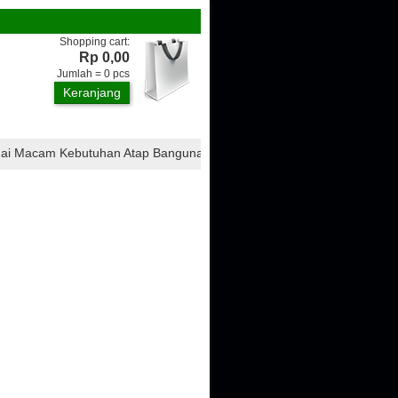
Shopping cart:
Rp 0,00
Jumlah =
0
pcs
Keranjang
ai Macam Kebutuhan Atap Bangunan, Seperti : Atap CTI, Atap Onduline,