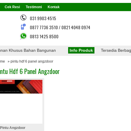
Cek Resi
Testimoni
Kontak
031 9903 4515
0877 7736 3510 / 0821 4048 0974
0813 1425 8500
gunan Khusus Bahan Bangunan
Info Produk
Tersedia Berbag
ome
» pintu hdf 6 panel angzdoor
intu Hdf 6 Panel Angzdoor
Pintu Angzdoor