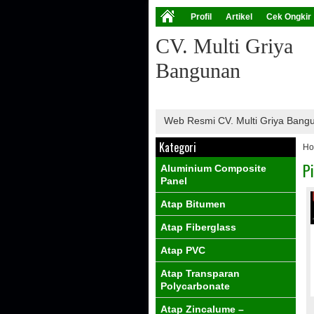
Profil
Artikel
Cek Ongkir
CV. Multi Griya
Bangunan
Web Resmi CV. Multi Griya Ban
Kategori
H
P
Aluminium Composite
Panel
Atap Bitumen
Atap Fiberglass
Atap PVC
Atap Transparan
Polycarbonate
Atap Zincalume –