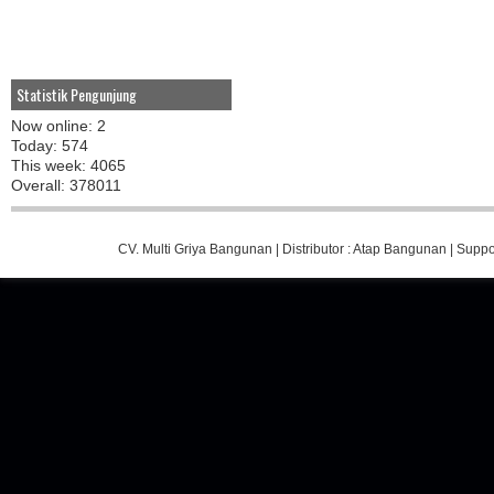
Statistik Pengunjung
Now online: 2
Today: 574
This week: 4065
Overall: 378011
CV. Multi Griya Bangunan
| Distributor :
Atap Bangunan
| Suppo