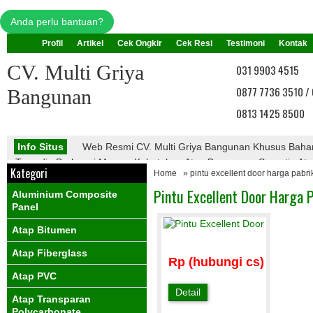
Anda perlu bantuan?
Profil
Artikel
Cek Ongkir
Cek Resi
Testimoni
Kontak
CV. Multi Griya
031 9903 4515
0877 7736 3510 /
Bangunan
0813 1425 8500
Info Situs
Web Resmi CV. Multi Griya Bangunan Khusus Bah
Tersedia Berbagai Macam Kebutuhan Atap Bangunan, Seperti : Atap 
Kategori
Home
» pintu excellent door harga pabri
Atap Galvalume, Atap Fiberglass, Atap PVC, Atap Transparan, Ata
PVC, Dll.
Pintu Excellent Door Harga P
Aluminium Composite
Info Promo
Nantikan Promo Menarik Dari Kami
Panel
Atap Bitumen
Atap Fiberglass
Rp (hubungi cs)
Atap PVC
Detail
Atap Transparan
Polycarbonate