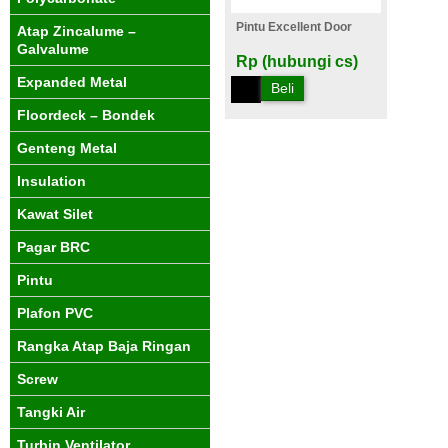
Pintu Excellent Door
Atap Zincalume –
Galvalume
Rp (hubungi cs)
Expanded Metal
Beli
Floordeck – Bondek
Genteng Metal
Insulation
Kawat Silet
Pagar BRC
Pintu
Plafon PVC
Rangka Atap Baja Ringan
Screw
Tangki Air
Turbin Ventilator